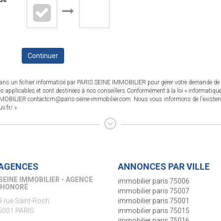
Continuer
s dans un fichier informatisé par PARIS SEINE IMMOBILIER pour gérer votre demande de c
les applicables et sont destinées à nos conseillers Conformément à la loi « informatique
 IMMOBILIER contactcm@paris-seine-immobilier.com. Nous vous informons de l'existence 
v.fr/
»
AGENCES
ANNONCES PAR VILLE
SEINE IMMOBILIER - AGENCE
immobilier paris 75006
S-VANEAU
immobilier paris 75007
5 rue de Sèvres
immobilier paris 75001
5006 PARIS
immobilier paris 75015
immobilier paris 75016