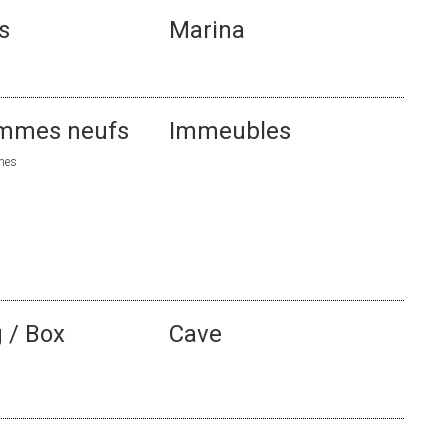
s
Marina
mmes neufs
Immeubles
mes
 / Box
Cave