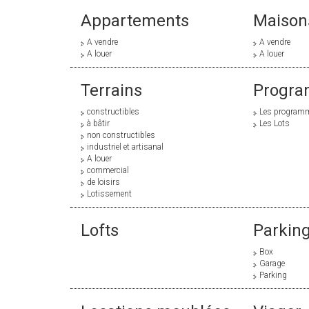
Appartements
Maison
A vendre
A vendre
A louer
A louer
Terrains
Progra
constructibles
Les program
à bâtir
Les Lots
non constructibles
industriel et artisanal
A louer
commercial
de loisirs
Lotissement
Lofts
Parking
Box
Garage
Parking