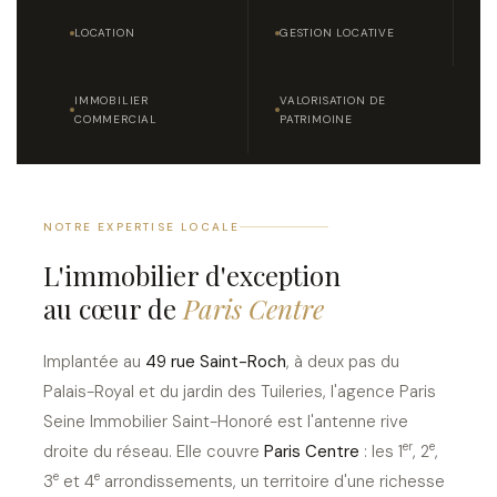
LOCATION
GESTION LOCATIVE
IMMOBILIER
VALORISATION DE
COMMERCIAL
PATRIMOINE
NOTRE EXPERTISE LOCALE
L'immobilier d'exception
au cœur de
Paris Centre
Implantée au
49 rue Saint-Roch
, à deux pas du
Palais-Royal et du jardin des Tuileries, l'agence Paris
Seine Immobilier Saint-Honoré est l'antenne rive
er
e
droite du réseau. Elle couvre
Paris Centre
: les 1
, 2
,
e
e
3
et 4
arrondissements, un territoire d'une richesse