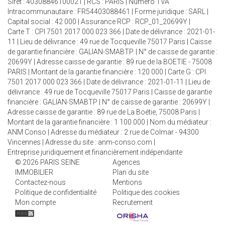
Siret : 40308846100021 | RCS : PARIS | Numero TVA
Intracommunautaire : FR54403088461 | Forme juridique : SARL |
Capital social : 42 000 | Assurance RCP : RCP_01_20699Y |
Carte T : CPI 7501 2017 000 023 366 | Date de délivrance : 2021-01-
11 | Lieu de délivrance : 49 rue de Tocqueville 75017 Paris | Caisse
de garantie financière : GALIAN-SMABTP. | N° de caisse de garantie :
20699Y | Adresse caisse de garantie : 89 rue de la BOETIE - 75008
PARIS | Montant de la garantie financière : 120 000 | Carte G : CPI
7501 2017 000 023 366 | Date de délivrance : 2021-01-11 | Lieu de
délivrance : 49 rue de Tocqueville 75017 Paris | Caisse de garantie
financière : GALIAN-SMABTP | N° de caisse de garantie : 20699Y |
Adresse caisse de garantie : 89 rue de La Boétie, 75008 Paris |
Montant de la garantie financière : 1 100 000 | Nom du médiateur :
ANM Conso | Adresse du médiateur : 2 rue de Colmar - 94300
Vincennes | Adresse du site :
anm-conso.com
|
Entreprise juridiquement et financièrement indépendante
© 2026 PARIS SEINE
Agences
IMMOBILIER
Plan du site
Contactez-nous
Mentions
Politique de confidentialité
Politique des cookies
Mon compte
Recrutement