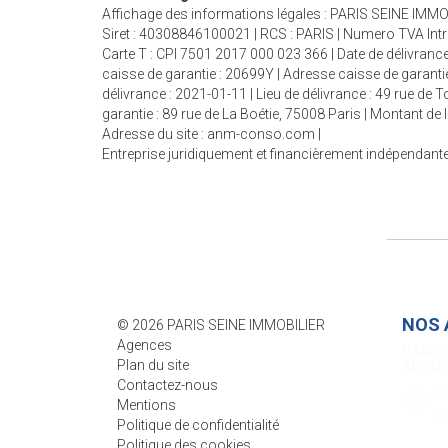
Affichage des informations légales : PARIS SEINE IMMOB
Siret : 40308846100021 | RCS : PARIS | Numero TVA Int
Carte T : CPI 7501 2017 000 023 366 | Date de délivrance
caisse de garantie : 20699Y | Adresse caisse de garantie
délivrance : 2021-01-11 | Lieu de délivrance : 49 rue de
garantie : 89 rue de La Boétie, 75008 Paris | Montant d
Adresse du site :
anm-conso.com
|
Entreprise juridiquement et financièrement indépendant
NOS 
© 2026 PARIS SEINE IMMOBILIER
Agences
PARIS 
Plan du site
SÈVRE
Contactez-nous
8
Mentions
7
Politique de confidentialité
Politique des cookies