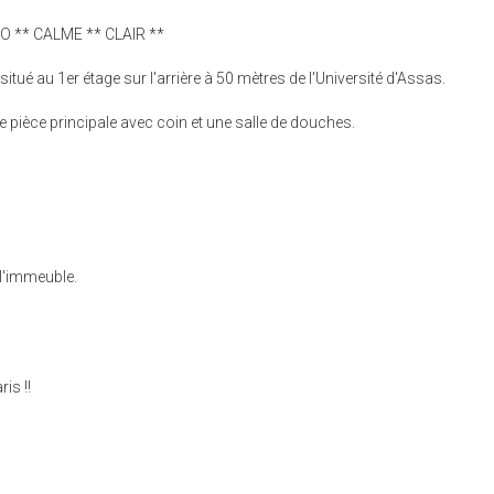
O ** CALME ** CLAIR **
tué au 1er étage sur l'arrière à 50 mètres de l'Université d'Assas.
ne pièce principale avec coin et une salle de douches.
l'immeuble.
is !!