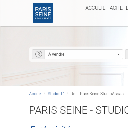
ACCUEIL
ACHET
A vendre
Accueil
Studio T1
Ref. : ParisSeine-StudioAssas
PARIS SEINE - STUD