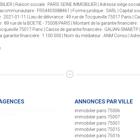
ILIER | Raison sociale : PARIS SEINE IMMOBILIER | Adresse siège social 
racommunautaire : FR54403088461 | Forme juridique : SARL | Capital so
 : 2021-01-11 | Lieu de délivrance : 49 rue de Tocqueville 75017 Paris | C
 : 89 rue de la BOETIE - 75008 PARIS | Montant de la garantie financière :
 Tocqueville 75017 Paris | Caisse de garantie financière : GALIAN-SMABTP 
e la garantie financière : 1 100 000 | Nom du médiateur : ANM Conso | Adr
e
AGENCES
ANNONCES PAR VILLE
SEINE IMMOBILIER - AGENCE
immobilier paris 75006
S-VANEAU
immobilier paris 75007
5 rue de Sèvres
immobilier paris 75001
5006 PARIS
immobilier paris 75015
immobilier paris 75016