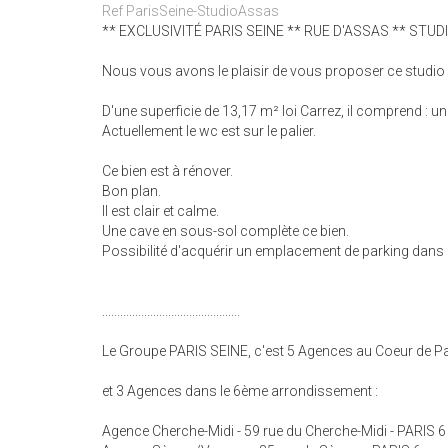
Ref ParisSeine-StudioAssas
** EXCLUSIVITÉ PARIS SEINE ** RUE D'ASSAS ** STUDI
Nous vous avons le plaisir de vous proposer ce studio si
D'une superficie de 13,17 m² loi Carrez, il comprend : u
Actuellement le wc est sur le palier.
Ce bien est à rénover.
Bon plan.
Il est clair et calme.
Une cave en sous-sol complète ce bien.
Possibilité d'acquérir un emplacement de parking dans 
..............................................
Le Groupe PARIS SEINE, c'est 5 Agences au Coeur de Par
et 3 Agences dans le 6ème arrondissement :
Agence Cherche-Midi - 59 rue du Cherche-Midi - PARIS 6