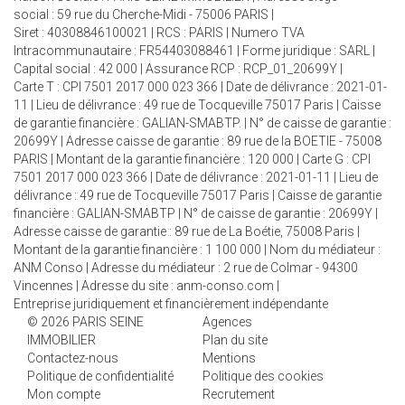
social : 59 rue du Cherche-Midi - 75006 PARIS |
Siret : 40308846100021 | RCS : PARIS | Numero TVA
Intracommunautaire : FR54403088461 | Forme juridique : SARL |
Capital social : 42 000 | Assurance RCP : RCP_01_20699Y |
Carte T : CPI 7501 2017 000 023 366 | Date de délivrance : 2021-01-
11 | Lieu de délivrance : 49 rue de Tocqueville 75017 Paris | Caisse
de garantie financière : GALIAN-SMABTP. | N° de caisse de garantie :
20699Y | Adresse caisse de garantie : 89 rue de la BOETIE - 75008
PARIS | Montant de la garantie financière : 120 000 | Carte G : CPI
7501 2017 000 023 366 | Date de délivrance : 2021-01-11 | Lieu de
délivrance : 49 rue de Tocqueville 75017 Paris | Caisse de garantie
financière : GALIAN-SMABTP | N° de caisse de garantie : 20699Y |
Adresse caisse de garantie : 89 rue de La Boétie, 75008 Paris |
Montant de la garantie financière : 1 100 000 | Nom du médiateur :
ANM Conso | Adresse du médiateur : 2 rue de Colmar - 94300
Vincennes | Adresse du site :
anm-conso.com
|
Entreprise juridiquement et financièrement indépendante
© 2026 PARIS SEINE
Agences
IMMOBILIER
Plan du site
Contactez-nous
Mentions
Politique de confidentialité
Politique des cookies
Mon compte
Recrutement