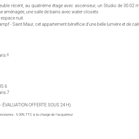
uble récent, au quatrième étage avec ascenseur, un Studio de 30.02 
ne aménagée, une salle de bains avec water-closets.
 espace nuit.
pf - Saint Maur, cet appartement bénéficie d'une belle lumière et de ca
is !!
IS 6
ris 7
 - ÉVALUATION OFFERTE SOUS 24 H).
noraires : 5.00% TTC à la charge de l'acquéreur