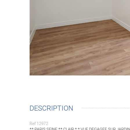
DESCRIPTION
Ref 12972
** PARIS SEINE ** CLAIR * * VUE DEGAGEE SUR JARDIN