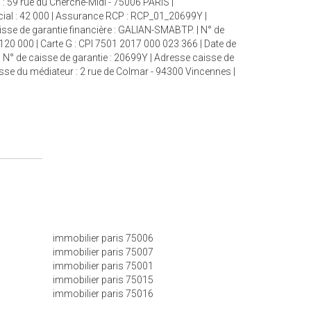
: 59 rue du Cherche-Midi - 75006 PARIS |
cial : 42 000 | Assurance RCP : RCP_01_20699Y |
aisse de garantie financière : GALIAN-SMABTP. | N° de
 120 000 | Carte G : CPI 7501 2017 000 023 366 | Date de
| N° de caisse de garantie : 20699Y | Adresse caisse de
esse du médiateur : 2 rue de Colmar - 94300 Vincennes |
immobilier paris 75006
immobilier paris 75007
immobilier paris 75001
immobilier paris 75015
immobilier paris 75016