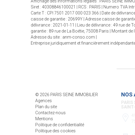
Affichage des informations légales : PARIS SEINE IMMOB
Siret : 40308846100021 | RCS : PARIS | Numero TVA Int
Carte T : CPI 7501 2017 000 023 366 | Date de délivrance
caisse de garantie : 20699Y | Adresse caisse de garantie
délivrance : 2021-01-11 | Lieu de délivrance : 49 rue de
garantie : 89 rue de La Boétie, 75008 Paris | Montant d
Adresse du site :
anm-conso.com
|
Entreprise juridiquement et financièrement indépendant
NOS 
© 2026 PARIS SEINE IMMOBILIER
Agences
PARIS 
Plan du site
SÈVRE
Contactez-nous
8
Mentions
7
Politique de confidentialité
Politique des cookies