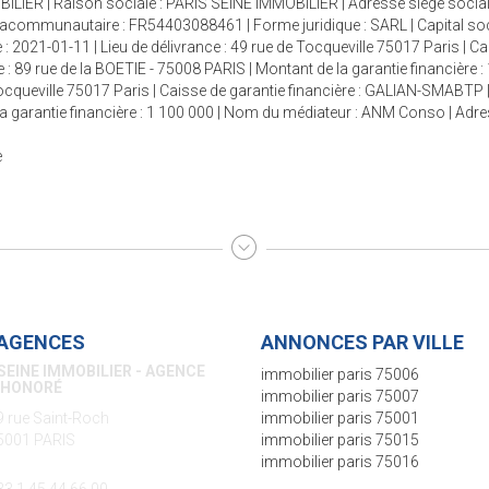
ILIER | Raison sociale : PARIS SEINE IMMOBILIER | Adresse siège social 
racommunautaire : FR54403088461 | Forme juridique : SARL | Capital so
 : 2021-01-11 | Lieu de délivrance : 49 rue de Tocqueville 75017 Paris | C
 : 89 rue de la BOETIE - 75008 PARIS | Montant de la garantie financière :
 Tocqueville 75017 Paris | Caisse de garantie financière : GALIAN-SMABTP 
e la garantie financière : 1 100 000 | Nom du médiateur : ANM Conso | Adr
e
AGENCES
ANNONCES PAR VILLE
SEINE IMMOBILIER - AGENCE
immobilier paris 75006
S-VANEAU
immobilier paris 75007
5 rue de Sèvres
immobilier paris 75001
5006 PARIS
immobilier paris 75015
immobilier paris 75016