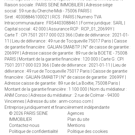
Raison sociale : PARIS SEINE IMMOBILIER | Adresse siège
social : 59 rue du Cherche-Midi - 75006 PARIS |
Siret : 40308846100021 | RCS : PARIS | Numero TVA
Intracommunautaire : FR54403088461 | Forme juridique : SARL |
Capital social : 42 000 | Assurance RCP : RCP_01_20699Y |
Carte T : CPI 7501 2017 000 023 366 | Date de délivrance : 2021-01-
11 | Lieu de délivrance : 49 rue de Tocqueville 75017 Paris | Caisse
de garantie financière : GALIAN-SMABTP. | N° de caisse de garantie :
20699Y | Adresse caisse de garantie : 89 rue de la BOETIE - 75008
PARIS | Montant de la garantie financière : 120 000 | Carte G : CPI
7501 2017 000 023 366 | Date de délivrance : 2021-01-11 | Lieu de
délivrance : 49 rue de Tocqueville 75017 Paris | Caisse de garantie
financière : GALIAN-SMABTP | N° de caisse de garantie : 20699Y |
Adresse caisse de garantie : 89 rue de La Boétie, 75008 Paris |
Montant de la garantie financière : 1 100 000 | Nom du médiateur :
ANM Conso | Adresse du médiateur : 2 rue de Colmar - 94300
Vincennes | Adresse du site :
anm-conso.com
|
Entreprise juridiquement et financièrement indépendante
© 2026 PARIS SEINE
Agences
IMMOBILIER
Plan du site
Contactez-nous
Mentions
Politique de confidentialité
Politique des cookies