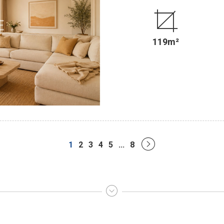
appartement d'une superficie d
Entièrement sur JARDIN, il est 
vis-à-vis. Il comprend : une entrée, un séjour/salle à manger donnant sur un BALCON
exposé SUD-EST de 12,61 m² béné
119m²
(possibilité ouverte), trois ch
buanderie et deux wc indépendants. Modulable, il est possible d'aménager 
fonction de vos besoins (4 ou 5 chambres). Une cave en sous-so
local vélos/poussettes est présen
de parking, en sus du prix, dans la copropriété. .........................
SEINE, c'est 5 Agences au Coeur de Paris !! et 3 Agences dans le 
Agence Cherche-Midi - 59 rue du
de Sèvres - PARIS 6 Agence Rennes/S
VENTE - LOCATION - GESTION - 
1
2
3
4
5
...
8