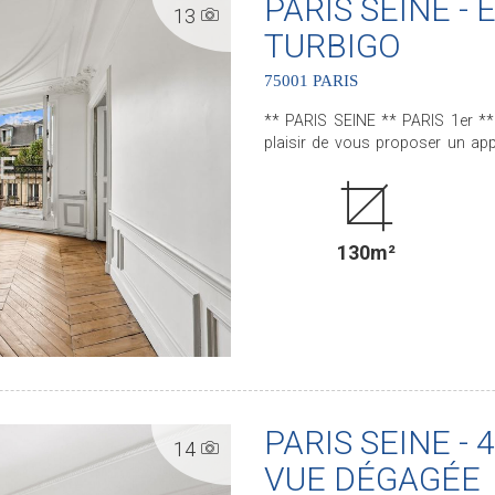
PARIS SEINE -
13
TURBIGO
75001 PARIS
** PARIS SEINE ** PARIS 1er ** CHA
plaisir de vous proposer un app
taille. Cet appartement, bénéficie de tout le CHARME et du CACHET de l'ANCIEN avec son
parquet, ses moulures et ses cheminées D'une superficie de 130 m² e
filant, ce bien situé au CINQU
séjour, une salle à manger, une c
130m²
bains, une salle d'eau et des water-closets séparé
.............................................. Le Groupe PARIS SEINE, c'est 5 Agences au coeur de Paris !!
Agence Saint-Honoré - 49 rue S
Cherche-Midi - PARIS 6 Agence
Rennes/Saint-Germain - 83 rue 
de la Motte-Picquet - PARIS 7 (ACHAT - VENTE - LOCATION - GESTION - SUCCESSION -
ÉVALUATION OFFERTE SOUS 24 H
PARIS SEINE - 
14
VUE DÉGAGÉE