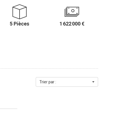
e 119,17 m² loi Carrez au 2ème étage avec ascenseur.
au CALME ABSOLU et bénéficie d'une agréable vue, sans
ficiant d'une jolie VUE ARBORÉE, une cuisine séparée
5 Pièces
1 622 000 €
ambres, une salle de bains, une salle de douches, une
ce bien en
l complète ce bien. Un
t dans l'immeuble. Il est possible d'acquérir une place
.................... Le Groupe PARIS
6ème arrondissement :
 Cherche-Midi - PARIS 6 Agence Sèvres/Vaneau - 85 rue
aint-Germain - 83 rue de Rennes - PARIS 6 (ACHAT -
SUCCESSION - ÉVALUATION OFFERTE SOUS 24 H).
Trier par :