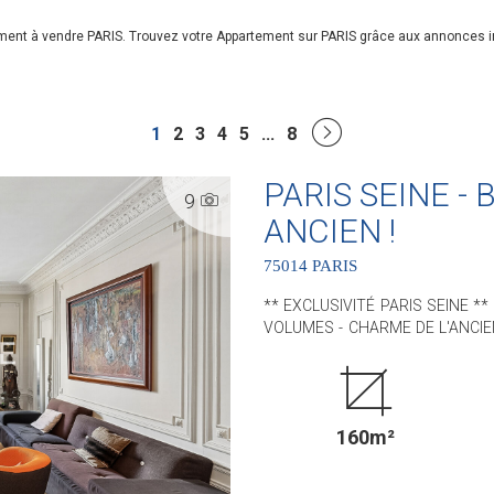
ement à vendre PARIS. Trouvez votre Appartement sur PARIS grâce aux annonces 
1
2
3
4
5
...
8
PARIS SEINE -
9
ANCIEN !
75014 PARIS
** EXCLUSIVITÉ PARIS SEINE *
VOLUMES - CHARME DE L'ANCIEN ** Idéalement situé, à proximité immédia
arrondissement et du jardin du L
bel appartement situé au sein d'un immeub
bénéficie de tout le CHARME de 
Hongrie, ses cheminées et ses 
160m²
Il est situé au 4ème étage avec ascenseur. D'une superficie de 
comprend : une entrée, un séj
aménagée et équipée, trois chamb