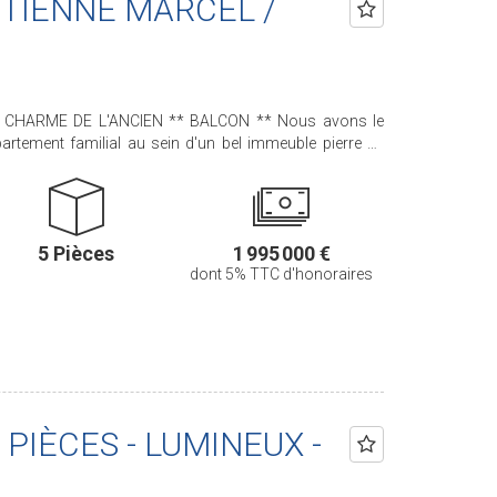
 ETIENNE MARCEL /
RME DE L'ANCIEN ** BALCON ** Nous avons le
artement familial au sein d'un bel immeuble pierre de
t 10m² de BALCON
IEME ETAGE avec ASCENSEUR comprend : une entrée, un
uisine séparée, trois chambres, un bureau, une salle de
5 Pièces
1 995 000 €
s. Deux caves complètent ce bien.
dont 5% TTC d'honoraires
aint-Roch - PARIS 1 Agence Cherche-Midi - 59 rue du
 Sèvres/Vaneau - 85 rue de Sèvres - PARIS 6 Agence
de Rennes - PARIS 6 Agence Champ de Mars - 38 avenue
).
4 PIÈCES - LUMINEUX -