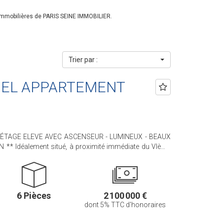
immobilières de PARIS SEINE IMMOBILIER.
Trier par :
 BEL APPARTEMENT
* ÉTAGE ELEVE AVEC ASCENSEUR - LUMINEUX - BEAUX
te du VIème
uxembourg, nous avons le plaisir de vous proposer, ce
le de standing. Cet appartement, RARE,
l'ANCIEN avec ses moulures, son parquet en pointe de
MAGNIFIQUES VOLUMES (3m de hauteur sous plafond !).
6 Pièces
2 100 000 €
160,46 m² loi Carrez il
dont 5% TTC d'honoraires
our, une salle à manger, une cuisine indépendante
res (possibilité d'une quatrième chambre), deux salles