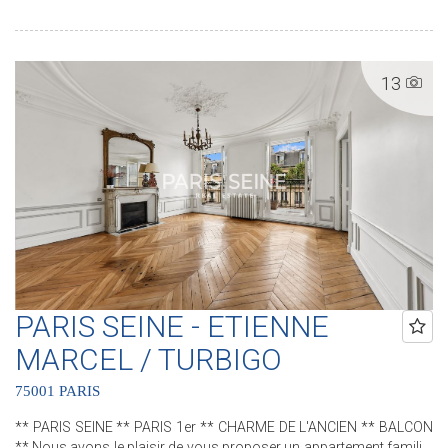
une salle d'eau et des water-closets séparés. Deux caves
complètent ce bien. .............................................. Le Groupe PARIS SEINE,
c'est 5 Agences au coeur de Paris !! Agence Saint-Honoré - 49 rue
Saint-Roch - PARIS 1 Agence Cherche-Midi - 59 rue du Cherche-Midi
13
- PARIS 6 Agence Sèvres/Vaneau - 85 rue de Sèvres - PARIS 6
Agence Rennes/Saint-Germain - 83 rue de Rennes - PARIS 6
Agence Champ de Mars - 38 avenue de la Motte-Picquet - PARIS 7
(ACHAT - VENTE - LOCATION - GESTION - SUCCESSION -
ÉVALUATION OFFERTE SOUS 24 H).
PARIS SEINE - ETIENNE
MARCEL / TURBIGO
75001 PARIS
** PARIS SEINE ** PARIS 1er ** CHARME DE L'ANCIEN ** BALCON
** Nous avons le plaisir de vous proposer un appartement familial