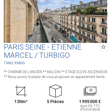
Coeur de Paris !! et 3 Agences dans le 6ème arrondissement :
Agence Cherche-Midi - 59 rue du Cherche-Midi - PARIS 6 Agence
Sèvres/Vaneau - 85 rue de Sèvres - PARIS 6 Agence Rennes/Saint-
Germain - 83 rue de Rennes - PARIS 6 (ACHAT - VENTE - LOCATION
- GESTION - SUCCESSION - ÉVALUATION OFFERTE SOUS 24 H).
PARIS SEINE - ETIENNE
MARCEL / TURBIGO
75002 PARIS
** CHARME DE L'ANCIEN ** BALCON ** ETAGE ELEVE ASCENSEUR
** Nous avons le plaisir de vous proposer un appartement familial
au sein d'un bel immeuble pierre de taille. Cet appartement, bénéficie
de tout le CHARME et du CACHET de l'ANCIEN avec son parquet,
ses moulures et ses cheminées D'une superficie de 130 m² et
10m² de BALCON filant, ce bien situé au CINQUIEME ETAGE avec
130m²
5 Pièces
1 995 000 €
ASCENSEUR comprend : une entrée, un séjour, une salle à manger,
dont 5% TTC
une cuisine séparée, trois chambres, un bureau, une salle de bains,
d'honoraires