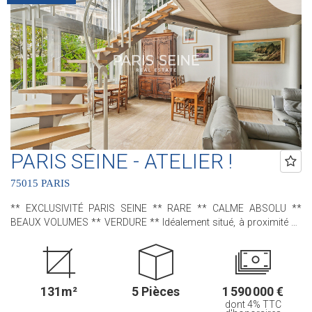
accessible par un escalier intérieur : trois chambres , deux salles
de bains avec leur propre water-closet et de nombreux
rangements. Une cave en sous-sol complète ce bien. Contactez
nous pour plus de renseignements ! .............................................. Le
Groupe PARIS SEINE, c'est 5 Agences au Coeur de Paris !! et 3
Agences dans le 6ème arrondissement : Agence Cherche-Midi - 59
rue du Cherche-Midi - PARIS 6 Agence Sèvres/Vaneau - 85 rue de
Sèvres - PARIS 6 Agence Rennes/Saint-Germain - 83 rue de Rennes
- PARIS 6 (ACHAT - VENTE - LOCATION - GESTION - SUCCESSION -
ÉVALUATION OFFERTE SOUS 24 H).
PARIS SEINE - ATELIER !
75015 PARIS
** EXCLUSIVITÉ PARIS SEINE ** RARE ** CALME ABSOLU **
BEAUX VOLUMES ** VERDURE ** Idéalement situé, à proximité de
la rue du Cherche-Midi et de la gare Montparnasse, nous avons le
plaisir de vous proposer, cet appartement - ancien atelier d'artiste -
situé au sein de la charmante Villa Gabriel ; une très jolie
copropriété, sécurisée avec gardien, qui bénéficie d'une allée privée,
131m²
5 Pièces
1 590 000 €
pavée et arborée. Dès l'entrée, une sensation d'espace opère grâce
dont 4% TTC
à ses beaux volumes, sa mezzanine, sa très grande baie vitrée