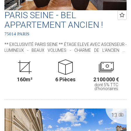
PARIS SEINE - BEL
APPARTEMENT ANCIEN !
75014 PARIS
** EXCLUSIVITÉ PARIS SEINE ** ÉTAGE ELEVE AVEC ASCENSEUR -
LUMINEUX - BEAUX VOLUMES - CHARME DE L'ANCIEN **
Idéalement situé, à proximité immédiate du VIème arrondissement
et du jardin du Luxembourg, nous avons le plaisir de vous
proposer, ce bel appartement situé au sein d'un immeuble de
standing. Cet appartement, RARE, bénéficie de tout le CHARME de
160m²
6 Pièces
2 100 000 €
l'ANCIEN avec ses moulures, son parquet en pointe de Hongrie,
dont 5% TTC
ses cheminées et ses MAGNIFIQUES VOLUMES (3m de hauteur
d'honoraires
sous plafond !). Il est situé au 4ème étage avec ascenseur. D'une
superficie de 160,46 m² loi Carrez il comprend : une entrée, un
séjour, une salle à manger, une cuisine indépendante aménagée et
équipée, trois chambres (possibilité d'une quatrième chambre),
13
deux salles de douches, une buanderie avec un water-closet et un
water-closet indépendant. Une cave en sous-sol complète ce bien.
.............................................. Le Groupe PARIS SEINE, c'est 5 Agences au