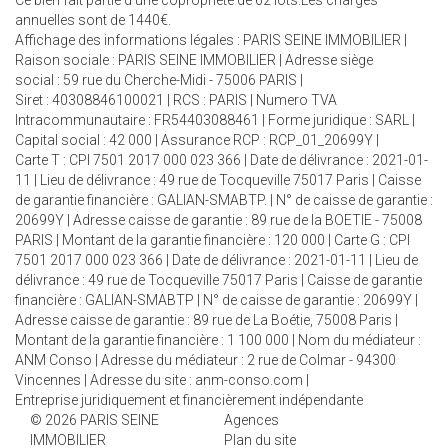
Ce bien fait partie d'une copropriété de 62 lots.Les charges
annuelles sont de 1440€.
Affichage des informations légales : PARIS SEINE IMMOBILIER |
Raison sociale : PARIS SEINE IMMOBILIER | Adresse siège
social : 59 rue du Cherche-Midi - 75006 PARIS |
Siret : 40308846100021 | RCS : PARIS | Numero TVA
Intracommunautaire : FR54403088461 | Forme juridique : SARL |
Capital social : 42 000 | Assurance RCP : RCP_01_20699Y |
Carte T : CPI 7501 2017 000 023 366 | Date de délivrance : 2021-01-
11 | Lieu de délivrance : 49 rue de Tocqueville 75017 Paris | Caisse
de garantie financière : GALIAN-SMABTP. | N° de caisse de garantie :
20699Y | Adresse caisse de garantie : 89 rue de la BOETIE - 75008
PARIS | Montant de la garantie financière : 120 000 | Carte G : CPI
7501 2017 000 023 366 | Date de délivrance : 2021-01-11 | Lieu de
délivrance : 49 rue de Tocqueville 75017 Paris | Caisse de garantie
financière : GALIAN-SMABTP | N° de caisse de garantie : 20699Y |
Adresse caisse de garantie : 89 rue de La Boétie, 75008 Paris |
Montant de la garantie financière : 1 100 000 | Nom du médiateur :
ANM Conso | Adresse du médiateur : 2 rue de Colmar - 94300
Vincennes | Adresse du site :
anm-conso.com
|
Entreprise juridiquement et financièrement indépendante
© 2026 PARIS SEINE
Agences
IMMOBILIER
Plan du site