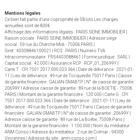
Mentions légales
Ce bien fait partie d'une copropriété de 58 lots.Les charges
annuelles sont de 830€.
Affichage des informations légales : PARIS SEINE IMMOBILIER |
Raison sociale : PARIS SEINE IMMOBILIER | Adresse siège
social : 59 rue du Cherche-Midi - 75006 PARIS |
Siret : 40308846100021 | RCS : PARIS | Numero TVA
Intracommunautaire : FR54403088461 | Forme juridique : SARL |
Capital social : 42 000 | Assurance RCP : RCP_01_20699Y |
Carte T : CPI 7501 2017 000 023 366 | Date de délivrance : 2021-01-
11 | Lieu de délivrance : 49 rue de Tocqueville 75017 Paris | Caisse
de garantie financière : GALIAN-SMABTP. | N° de caisse de garantie :
20699Y | Adresse caisse de garantie : 89 rue de la BOETIE - 75008
PARIS | Montant de la garantie financière : 120 000 | Carte G : CPI
7501 2017 000 023 366 | Date de délivrance : 2021-01-11 | Lieu de
délivrance : 49 rue de Tocqueville 75017 Paris | Caisse de garantie
financière : GALIAN-SMABTP | N° de caisse de garantie : 20699Y |
Adresse caisse de garantie : 89 rue de La Boétie, 75008 Paris |
Montant de la garantie financière : 1 100 000 | Nom du médiateur :
ANM Conso | Adresse du médiateur : 2 rue de Colmar - 94300
Vincennes | Adresse du site :
anm-conso.com
|