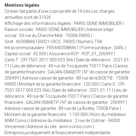
Mentions légales
Ce bien fait partie d'une copropriété de 19 lots.Les charges
annuelles sont de 3192€.
Affichage des informations légales : PARIS SEINE IMMOBILIER |
Raison sociale : PARIS SEINE IMMOBILIER | Adresse siège
social : 59 rue du Cherche-Midi - 75006 PARIS |
Siret : 40308846100021 | RCS : PARIS | Numero TVA
Intracommunautaire : FR54403088461 | Forme juridique : SARL |
Capital social : 42 000 | Assurance RCP : RCP_01_20699Y |
Carte T : CPI 7501 2017 000 023 366 | Date de délivrance : 2021-01-
11 | Lieu de délivrance : 49 rue de Tocqueville 75017 Paris | Caisse
de garantie financière : GALIAN-SMABTP. | N° de caisse de garantie :
20699Y | Adresse caisse de garantie : 89 rue de la BOETIE - 75008
PARIS | Montant de la garantie financière : 120 000 | Carte G : CPI
7501 2017 000 023 366 | Date de délivrance : 2021-01-11 | Lieu de
délivrance : 49 rue de Tocqueville 75017 Paris | Caisse de garantie
financière : GALIAN-SMABTP | N° de caisse de garantie : 20699Y |
Adresse caisse de garantie : 89 rue de La Boétie, 75008 Paris |
Montant de la garantie financière : 1 100 000 | Nom du médiateur :
ANM Conso | Adresse du médiateur : 2 rue de Colmar - 94300
Vincennes | Adresse du site :
anm-conso.com
|
Entreprise juridiquement et financièrement indépendante