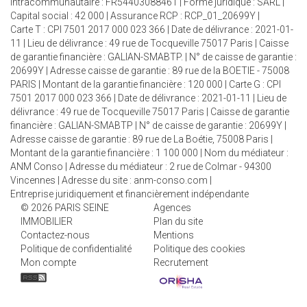
Intracommunautaire : FR54403088461 | Forme juridique : SARL |
Capital social : 42 000 | Assurance RCP : RCP_01_20699Y |
Carte T : CPI 7501 2017 000 023 366 | Date de délivrance : 2021-01-
11 | Lieu de délivrance : 49 rue de Tocqueville 75017 Paris | Caisse
de garantie financière : GALIAN-SMABTP. | N° de caisse de garantie :
20699Y | Adresse caisse de garantie : 89 rue de la BOETIE - 75008
PARIS | Montant de la garantie financière : 120 000 | Carte G : CPI
7501 2017 000 023 366 | Date de délivrance : 2021-01-11 | Lieu de
délivrance : 49 rue de Tocqueville 75017 Paris | Caisse de garantie
financière : GALIAN-SMABTP | N° de caisse de garantie : 20699Y |
Adresse caisse de garantie : 89 rue de La Boétie, 75008 Paris |
Montant de la garantie financière : 1 100 000 | Nom du médiateur :
ANM Conso | Adresse du médiateur : 2 rue de Colmar - 94300
Vincennes | Adresse du site :
anm-conso.com
|
Entreprise juridiquement et financièrement indépendante
© 2026 PARIS SEINE
Agences
IMMOBILIER
Plan du site
Contactez-nous
Mentions
Politique de confidentialité
Politique des cookies
Mon compte
Recrutement