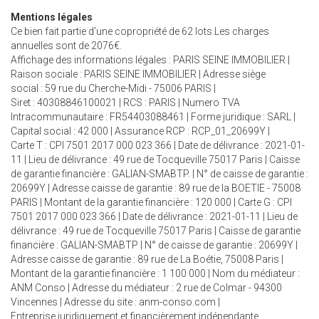
Mentions légales
Ce bien fait partie d'une copropriété de 62 lots.Les charges
annuelles sont de 2076€.
Affichage des informations légales : PARIS SEINE IMMOBILIER |
Raison sociale : PARIS SEINE IMMOBILIER | Adresse siège
social : 59 rue du Cherche-Midi - 75006 PARIS |
Siret : 40308846100021 | RCS : PARIS | Numero TVA
Intracommunautaire : FR54403088461 | Forme juridique : SARL |
Capital social : 42 000 | Assurance RCP : RCP_01_20699Y |
Carte T : CPI 7501 2017 000 023 366 | Date de délivrance : 2021-01-
11 | Lieu de délivrance : 49 rue de Tocqueville 75017 Paris | Caisse
de garantie financière : GALIAN-SMABTP. | N° de caisse de garantie :
20699Y | Adresse caisse de garantie : 89 rue de la BOETIE - 75008
PARIS | Montant de la garantie financière : 120 000 | Carte G : CPI
7501 2017 000 023 366 | Date de délivrance : 2021-01-11 | Lieu de
délivrance : 49 rue de Tocqueville 75017 Paris | Caisse de garantie
financière : GALIAN-SMABTP | N° de caisse de garantie : 20699Y |
Adresse caisse de garantie : 89 rue de La Boétie, 75008 Paris |
Montant de la garantie financière : 1 100 000 | Nom du médiateur :
ANM Conso | Adresse du médiateur : 2 rue de Colmar - 94300
Vincennes | Adresse du site :
anm-conso.com
|
Entreprise juridiquement et financièrement indépendante