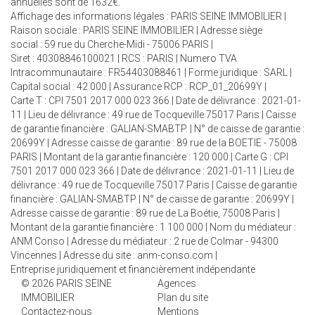
annuelles sont de 1632€.
Affichage des informations légales : PARIS SEINE IMMOBILIER |
Raison sociale : PARIS SEINE IMMOBILIER | Adresse siège
social : 59 rue du Cherche-Midi - 75006 PARIS |
Siret : 40308846100021 | RCS : PARIS | Numero TVA
Intracommunautaire : FR54403088461 | Forme juridique : SARL |
Capital social : 42 000 | Assurance RCP : RCP_01_20699Y |
Carte T : CPI 7501 2017 000 023 366 | Date de délivrance : 2021-01-
11 | Lieu de délivrance : 49 rue de Tocqueville 75017 Paris | Caisse
de garantie financière : GALIAN-SMABTP. | N° de caisse de garantie :
20699Y | Adresse caisse de garantie : 89 rue de la BOETIE - 75008
PARIS | Montant de la garantie financière : 120 000 | Carte G : CPI
7501 2017 000 023 366 | Date de délivrance : 2021-01-11 | Lieu de
délivrance : 49 rue de Tocqueville 75017 Paris | Caisse de garantie
financière : GALIAN-SMABTP | N° de caisse de garantie : 20699Y |
Adresse caisse de garantie : 89 rue de La Boétie, 75008 Paris |
Montant de la garantie financière : 1 100 000 | Nom du médiateur :
ANM Conso | Adresse du médiateur : 2 rue de Colmar - 94300
Vincennes | Adresse du site :
anm-conso.com
|
Entreprise juridiquement et financièrement indépendante
© 2026 PARIS SEINE
Agences
IMMOBILIER
Plan du site
Contactez-nous
Mentions