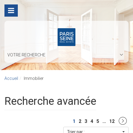
VOTRE RECHERCHE
Accueil
Immobilier
Recherche avancée
1
2
3
4
5
...
12
Trier par :