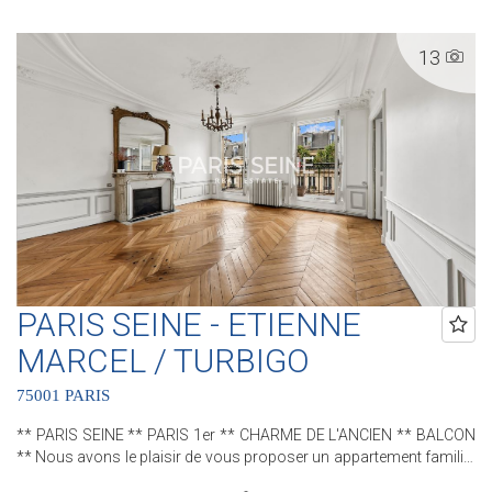
c'est 5 Agences au coeur de Paris !! Agence Saint-Honoré - 49 rue
Saint-Roch - PARIS 1 Agence Cherche-Midi - 59 rue du Cherche-Midi
13
- PARIS 6 Agence Sèvres/Vaneau - 85 rue de Sèvres - PARIS 6
Agence Rennes/Saint-Germain - 83 rue de Rennes - PARIS 6
Agence Champ de Mars - 38 avenue de la Motte-Picquet - PARIS 7
(ACHAT - VENTE - LOCATION - GESTION - SUCCESSION -
ÉVALUATION OFFERTE SOUS 24 H).
PARIS SEINE - ETIENNE
MARCEL / TURBIGO
75001 PARIS
** PARIS SEINE ** PARIS 1er ** CHARME DE L'ANCIEN ** BALCON
** Nous avons le plaisir de vous proposer un appartement familial
au sein d'un bel immeuble pierre de taille. Cet appartement, bénéficie