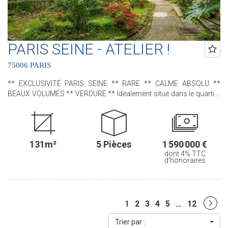
(ACHAT - VENTE - LOCATION - GESTION - SUCCESSION -
ÉVALUATION OFFERTE SOUS 24 H).
PARIS SEINE - ATELIER !
75006 PARIS
** EXCLUSIVITÉ PARIS SEINE ** RARE ** CALME ABSOLU **
BEAUX VOLUMES ** VERDURE ** Idéalement situé dans le quartier
Falguière, à proximité de la rue du Cherche-Midi et de la gare
Montparnasse, nous avons le plaisir de vous proposer, cet
appartement - ancien atelier d'artiste - situé au sein de la charmante
Villa Gabriel ; une très jolie copropriété, sécurisée avec gardien, qui
131m²
5 Pièces
1 590 000 €
bénéficie d'une allée privée, pavée et arborée. Dès l'entrée, une
dont 4% TTC
sensation d'espace opère grâce à ses beaux volumes, sa
d'honoraires
mezzanine, sa très grande baie vitrée ainsi que sa très belle hauteur
sous plafond allant jusqu'à 6m ! D'une superficie de 130,60 m2 loi
Carrez, 133,01 m2 au sol, il comprend : Au rez-de-chaussée : une
spacieuse pièce de vie, une cuisine indépendante aménagée et
1
2
3
4
5
...
12
équipée, une buanderie et un water-closet indépendant. A l'étage,
accessible par un escalier intérieur : trois chambres , deux salles
Trier par :
de bains avec leur propre water-closet et de nombreux