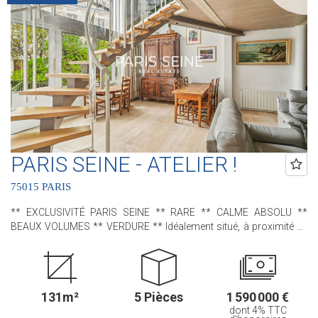
accessible par un escalier intérieur : trois chambres , deux salles
de bains avec leur propre water-closet et de nombreux
rangements. Une cave en sous-sol complète ce bien. Contactez
nous pour plus de renseignements ! .............................................. Le
Groupe PARIS SEINE, c'est 5 Agences au Coeur de Paris !! et 3
Agences dans le 6ème arrondissement : Agence Cherche-Midi - 59
rue du Cherche-Midi - PARIS 6 Agence Sèvres/Vaneau - 85 rue de
Sèvres - PARIS 6 Agence Rennes/Saint-Germain - 83 rue de Rennes
- PARIS 6 (ACHAT - VENTE - LOCATION - GESTION - SUCCESSION -
ÉVALUATION OFFERTE SOUS 24 H).
PARIS SEINE - ATELIER !
75015 PARIS
** EXCLUSIVITÉ PARIS SEINE ** RARE ** CALME ABSOLU **
BEAUX VOLUMES ** VERDURE ** Idéalement situé, à proximité de
la rue du Cherche-Midi et de la gare Montparnasse, nous avons le
plaisir de vous proposer, cet appartement - ancien atelier d'artiste -
situé au sein de la charmante Villa Gabriel ; une très jolie
copropriété, sécurisée avec gardien, qui bénéficie d'une allée privée,
131m²
5 Pièces
1 590 000 €
pavée et arborée. Dès l'entrée, une sensation d'espace opère grâce
dont 4% TTC
à ses beaux volumes, sa mezzanine, sa très grande baie vitrée