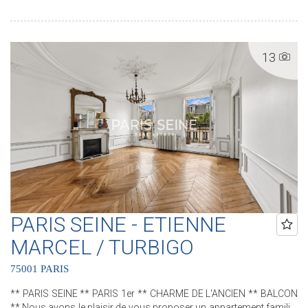
une salle d'eau et des water-closets séparés. Deux caves
complètent ce bien. .............................................. Le Groupe PARIS SEINE,
c'est 5 Agences au coeur de Paris !! Agence Saint-Honoré - 49 rue
Saint-Roch - PARIS 1 Agence Cherche-Midi - 59 rue du Cherche-Midi
13
- PARIS 6 Agence Sèvres/Vaneau - 85 rue de Sèvres - PARIS 6
Agence Rennes/Saint-Germain - 83 rue de Rennes - PARIS 6
Agence Champ de Mars - 38 avenue de la Motte-Picquet - PARIS 7
(ACHAT - VENTE - LOCATION - GESTION - SUCCESSION -
ÉVALUATION OFFERTE SOUS 24 H).
PARIS SEINE - ETIENNE
MARCEL / TURBIGO
75001 PARIS
** PARIS SEINE ** PARIS 1er ** CHARME DE L'ANCIEN ** BALCON
** Nous avons le plaisir de vous proposer un appartement familial