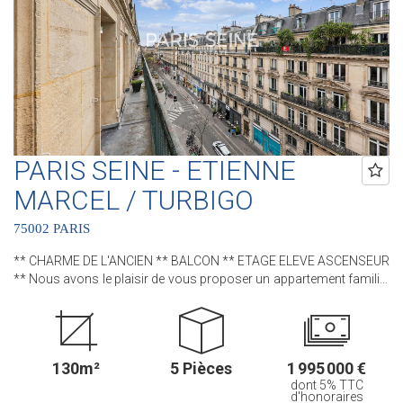
Coeur de Paris !! et 3 Agences dans le 6ème arrondissement :
Agence Cherche-Midi - 59 rue du Cherche-Midi - PARIS 6 Agence
Sèvres/Vaneau - 85 rue de Sèvres - PARIS 6 Agence Rennes/Saint-
Germain - 83 rue de Rennes - PARIS 6 (ACHAT - VENTE - LOCATION
- GESTION - SUCCESSION - ÉVALUATION OFFERTE SOUS 24 H).
PARIS SEINE - ETIENNE
MARCEL / TURBIGO
75002 PARIS
** CHARME DE L'ANCIEN ** BALCON ** ETAGE ELEVE ASCENSEUR
** Nous avons le plaisir de vous proposer un appartement familial
au sein d'un bel immeuble pierre de taille. Cet appartement, bénéficie
de tout le CHARME et du CACHET de l'ANCIEN avec son parquet,
ses moulures et ses cheminées D'une superficie de 130 m² et
10m² de BALCON filant, ce bien situé au CINQUIEME ETAGE avec
130m²
5 Pièces
1 995 000 €
ASCENSEUR comprend : une entrée, un séjour, une salle à manger,
dont 5% TTC
une cuisine séparée, trois chambres, un bureau, une salle de bains,
d'honoraires