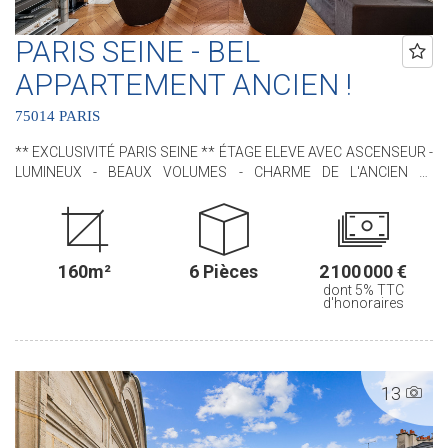
PARIS SEINE - BEL
APPARTEMENT ANCIEN !
75014 PARIS
** EXCLUSIVITÉ PARIS SEINE ** ÉTAGE ELEVE AVEC ASCENSEUR -
LUMINEUX - BEAUX VOLUMES - CHARME DE L'ANCIEN **
Idéalement situé, à proximité immédiate du VIème arrondissement
et du jardin du Luxembourg, nous avons le plaisir de vous
proposer, ce bel appartement situé au sein d'un immeuble de
standing. Cet appartement, RARE, bénéficie de tout le CHARME de
160m²
6 Pièces
2 100 000 €
l'ANCIEN avec ses moulures, son parquet en pointe de Hongrie,
dont 5% TTC
ses cheminées et ses MAGNIFIQUES VOLUMES (3m de hauteur
d'honoraires
sous plafond !). Il est situé au 4ème étage avec ascenseur. D'une
superficie de 160,46 m² loi Carrez il comprend : une entrée, un
séjour, une salle à manger, une cuisine indépendante aménagée et
équipée, trois chambres (possibilité d'une quatrième chambre),
13
deux salles de douches, une buanderie avec un water-closet et un
water-closet indépendant. Une cave en sous-sol complète ce bien.
.............................................. Le Groupe PARIS SEINE, c'est 5 Agences au