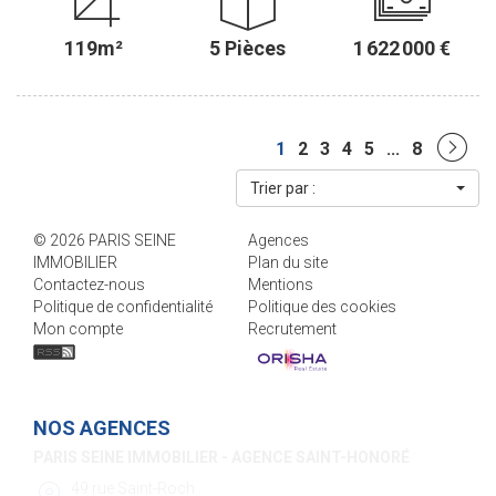
Entièrement sur JARDIN, il est au CALME ABSOLU et bénéficie d'une
agréable vue, sans vis-à-vis. Il comprend : une entrée, un
119m²
5 Pièces
1 622 000 €
séjour/salle à manger donnant sur un BALCON exposé SUD-EST
de 12,61 m² bénéficiant d'une jolie VUE ARBORÉE, une cuisine
séparée (possibilité ouverte), trois chambres, une salle de bains,
une salle de douches, une buanderie et deux wc indépendants.
Modulable, il est possible d'aménager ce bien en fonction de vos
1
2
3
4
5
...
8
besoins (4 ou 5 chambres). Une cave en sous-sol complète ce
bien. Un local vélos/poussettes est présent dans l'immeuble. Il est
Trier par :
possible d'acquérir une place de parking, en sus du prix, dans la
copropriété. ............................................. Le Groupe PARIS SEINE, c'est 5
© 2026 PARIS SEINE
Agences
Agences au Coeur de Paris !! et 3 Agences dans le 6ème
IMMOBILIER
Plan du site
arrondissement : Agence Cherche-Midi - 59 rue du Cherche-Midi -
Contactez-nous
Mentions
PARIS 6 Agence Sèvres/Vaneau - 85 rue de Sèvres - PARIS 6
Politique de confidentialité
Politique des cookies
Agence Rennes/Saint-Germain - 83 rue de Rennes - PARIS 6
Mon compte
Recrutement
(ACHAT - VENTE - LOCATION - GESTION - SUCCESSION -
ÉVALUATION OFFERTE SOUS 24 H).
NOS AGENCES
PARIS SEINE IMMOBILIER - AGENCE SÈVRES-VANEAU
85 rue de Sèvres