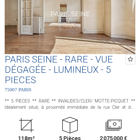
Coeur de Paris !! et 3 Agences dans le 6ème arrondissement :
Agence Cherche-Midi - 59 rue du Cherche-Midi - PARIS 6 Agence
Sèvres/Vaneau - 85 rue de Sèvres - PARIS 6 Agence Rennes/Saint-
Germain - 83 rue de Rennes - PARIS 6 (ACHAT - VENTE - LOCATION
- GESTION - SUCCESSION - ÉVALUATION OFFERTE SOUS 24 H).
PARIS SEINE - RARE - VUE
DÉGAGÉE - LUMINEUX - 5
PIECES
75007 PARIS
** 5 PIECES ** RARE ** INVALIDES/CLER/ MOTTE-PICQUET **
Idéalement situé, à proximité immédiate de la rue Cler et des
Invalides, nous avons le plaisir de vous proposer ce bel
appartement situé au sein d'un immeuble de standing des années
1930. A rénover entièrement, cet appartement, rare, bénéficie de
tout le charme de son époque avec son parquet et ses beaux
118m²
5 Pièces
2 075 000 €
volumes. Situé au 4 ème étage avec ascenseur, donnant sur