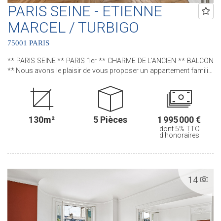
PARIS SEINE - ETIENNE
MARCEL / TURBIGO
75001 PARIS
** PARIS SEINE ** PARIS 1er ** CHARME DE L'ANCIEN ** BALCON
** Nous avons le plaisir de vous proposer un appartement familial
au sein d'un bel immeuble pierre de taille. Cet appartement, bénéficie
de tout le CHARME et du CACHET de l'ANCIEN avec son parquet,
ses moulures et ses cheminées D'une superficie de 130 m² et
10m² de BALCON filant, ce bien situé au CINQUIEME ETAGE avec
130m²
5 Pièces
1 995 000 €
ASCENSEUR comprend : une entrée, un séjour, une salle à manger,
dont 5% TTC
une cuisine séparée, trois chambres, un bureau, une salle de bains,
d'honoraires
une salle d'eau et des water-closets séparés. Deux caves
complètent ce bien. .............................................. Le Groupe PARIS SEINE,
c'est 5 Agences au coeur de Paris !! Agence Saint-Honoré - 49 rue
Saint-Roch - PARIS 1 Agence Cherche-Midi - 59 rue du Cherche-Midi
14
- PARIS 6 Agence Sèvres/Vaneau - 85 rue de Sèvres - PARIS 6
Agence Rennes/Saint-Germain - 83 rue de Rennes - PARIS 6
Agence Champ de Mars - 38 avenue de la Motte-Picquet - PARIS 7
(ACHAT - VENTE - LOCATION - GESTION - SUCCESSION -
ÉVALUATION OFFERTE SOUS 24 H).