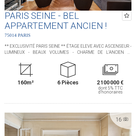
PARIS SEINE - BEL
APPARTEMENT ANCIEN !
75014 PARIS
** EXCLUSIVITÉ PARIS SEINE ** ÉTAGE ELEVE AVEC ASCENSEUR -
LUMINEUX - BEAUX VOLUMES - CHARME DE L'ANCIEN **
Idéalement situé, à proximité immédiate du VIème arrondissement
et du jardin du Luxembourg, nous avons le plaisir de vous
proposer, ce bel appartement situé au sein d'un immeuble de
standing. Cet appartement, RARE, bénéficie de tout le CHARME de
160m²
6 Pièces
2 100 000 €
l'ANCIEN avec ses moulures, son parquet en pointe de Hongrie,
dont 5% TTC
ses cheminées et ses MAGNIFIQUES VOLUMES (3m de hauteur
d'honoraires
sous plafond !). Il est situé au 4ème étage avec ascenseur. D'une
superficie de 160,46 m² loi Carrez il comprend : une entrée, un
séjour, une salle à manger, une cuisine indépendante aménagée et
équipée, trois chambres (possibilité d'une quatrième chambre),
16
deux salles de douches, une buanderie avec un water-closet et un
water-closet indépendant. Une cave en sous-sol complète ce bien.
.............................................. Le Groupe PARIS SEINE, c'est 5 Agences au