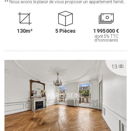
** Nous avons le plaisir de vous proposer un appartement familial
au sein d'un bel immeuble pierre de taille. Cet appartement, bénéficie
de tout le CHARME et du CACHET de l'ANCIEN avec son parquet,
ses moulures et ses cheminées D'une superficie de 130 m² et
10m² de BALCON filant, ce bien situé au CINQUIEME ETAGE avec
130m²
5 Pièces
1 995 000 €
ASCENSEUR comprend : une entrée, un séjour, une salle à manger,
dont 5% TTC
une cuisine séparée, trois chambres, un bureau, une salle de bains,
d'honoraires
une salle d'eau et des water-closets séparés. Deux caves
complètent ce bien. .............................................. Le Groupe PARIS SEINE,
c'est 5 Agences au coeur de Paris !! Agence Saint-Honoré - 49 rue
Saint-Roch - PARIS 1 Agence Cherche-Midi - 59 rue du Cherche-Midi
13
- PARIS 6 Agence Sèvres/Vaneau - 85 rue de Sèvres - PARIS 6
Agence Rennes/Saint-Germain - 83 rue de Rennes - PARIS 6
Agence Champ de Mars - 38 avenue de la Motte-Picquet - PARIS 7
(ACHAT - VENTE - LOCATION - GESTION - SUCCESSION -
ÉVALUATION OFFERTE SOUS 24 H).