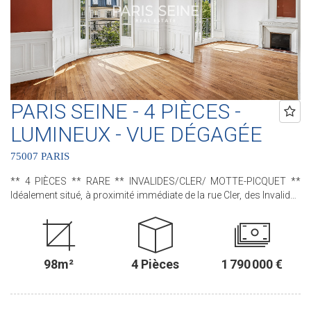
PARIS SEINE - 4 PIÈCES -
LUMINEUX - VUE DÉGAGÉE
75007 PARIS
** 4 PIÈCES ** RARE ** INVALIDES/CLER/ MOTTE-PICQUET **
Idéalement situé, à proximité immédiate de la rue Cler, des Invalides
et de l'Ecole Militaire, nous avons le plaisir de vous proposer ce bel
appartement situé au sein d'un immeuble de standing des années
1930. A rafraîchir, cet appartement, rare, bénéficie de tout le charme
de son époque avec son parquet, ses cheminées d'époque et ses
98m²
4 Pièces
1 790 000 €
beaux volumes. Situé au quatrième étage avec ascenseur, donnant
sur l'avenue de la Motte-Picquet, cet appartement familial de 98,20
m² loi Carrez se compose de quatre pièces : une entrée, un salon et
une salle à manger lumineux avec deux portes-fenêtres sur rue,