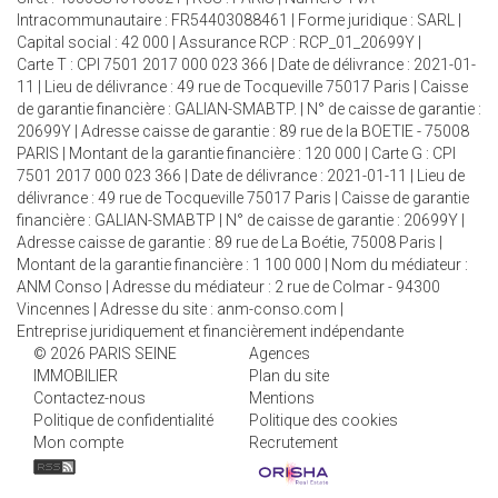
Intracommunautaire : FR54403088461 | Forme juridique : SARL |
Capital social : 42 000 | Assurance RCP : RCP_01_20699Y |
Carte T : CPI 7501 2017 000 023 366 | Date de délivrance : 2021-01-
11 | Lieu de délivrance : 49 rue de Tocqueville 75017 Paris | Caisse
de garantie financière : GALIAN-SMABTP. | N° de caisse de garantie :
20699Y | Adresse caisse de garantie : 89 rue de la BOETIE - 75008
PARIS | Montant de la garantie financière : 120 000 | Carte G : CPI
7501 2017 000 023 366 | Date de délivrance : 2021-01-11 | Lieu de
délivrance : 49 rue de Tocqueville 75017 Paris | Caisse de garantie
financière : GALIAN-SMABTP | N° de caisse de garantie : 20699Y |
Adresse caisse de garantie : 89 rue de La Boétie, 75008 Paris |
Montant de la garantie financière : 1 100 000 | Nom du médiateur :
ANM Conso | Adresse du médiateur : 2 rue de Colmar - 94300
Vincennes | Adresse du site :
anm-conso.com
|
Entreprise juridiquement et financièrement indépendante
© 2026 PARIS SEINE
Agences
IMMOBILIER
Plan du site
Contactez-nous
Mentions
Politique de confidentialité
Politique des cookies
Mon compte
Recrutement