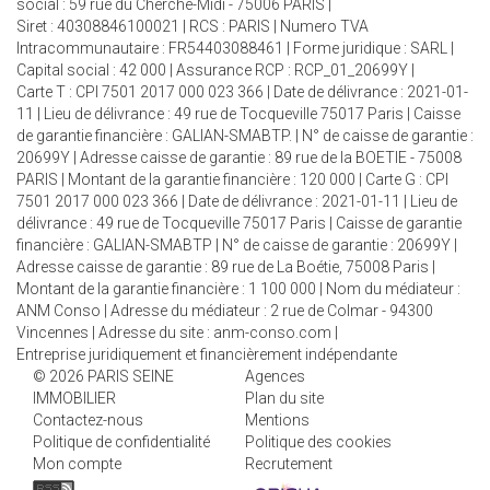
social : 59 rue du Cherche-Midi - 75006 PARIS |
Siret : 40308846100021 | RCS : PARIS | Numero TVA
Intracommunautaire : FR54403088461 | Forme juridique : SARL |
Capital social : 42 000 | Assurance RCP : RCP_01_20699Y |
Carte T : CPI 7501 2017 000 023 366 | Date de délivrance : 2021-01-
11 | Lieu de délivrance : 49 rue de Tocqueville 75017 Paris | Caisse
de garantie financière : GALIAN-SMABTP. | N° de caisse de garantie :
20699Y | Adresse caisse de garantie : 89 rue de la BOETIE - 75008
PARIS | Montant de la garantie financière : 120 000 | Carte G : CPI
7501 2017 000 023 366 | Date de délivrance : 2021-01-11 | Lieu de
délivrance : 49 rue de Tocqueville 75017 Paris | Caisse de garantie
financière : GALIAN-SMABTP | N° de caisse de garantie : 20699Y |
Adresse caisse de garantie : 89 rue de La Boétie, 75008 Paris |
Montant de la garantie financière : 1 100 000 | Nom du médiateur :
ANM Conso | Adresse du médiateur : 2 rue de Colmar - 94300
Vincennes | Adresse du site :
anm-conso.com
|
Entreprise juridiquement et financièrement indépendante
© 2026 PARIS SEINE
Agences
IMMOBILIER
Plan du site
Contactez-nous
Mentions
Politique de confidentialité
Politique des cookies
Mon compte
Recrutement