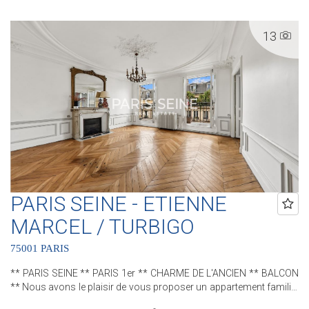
c'est 5 Agences au coeur de Paris !! Agence Saint-Honoré - 49 rue
Saint-Roch - PARIS 1 Agence Cherche-Midi - 59 rue du Cherche-Midi
13
- PARIS 6 Agence Sèvres/Vaneau - 85 rue de Sèvres - PARIS 6
Agence Rennes/Saint-Germain - 83 rue de Rennes - PARIS 6
Agence Champ de Mars - 38 avenue de la Motte-Picquet - PARIS 7
(ACHAT - VENTE - LOCATION - GESTION - SUCCESSION -
ÉVALUATION OFFERTE SOUS 24 H).
PARIS SEINE - ETIENNE
MARCEL / TURBIGO
75001 PARIS
** PARIS SEINE ** PARIS 1er ** CHARME DE L'ANCIEN ** BALCON
** Nous avons le plaisir de vous proposer un appartement familial
au sein d'un bel immeuble pierre de taille. Cet appartement, bénéficie