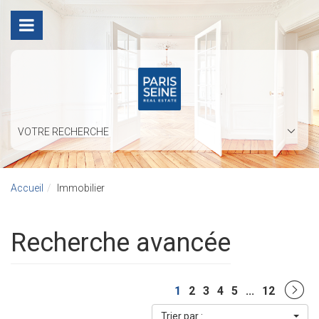
VOTRE RECHERCHE
Accueil
Immobilier
Recherche avancée
1
2
3
4
5
...
12
Trier par :