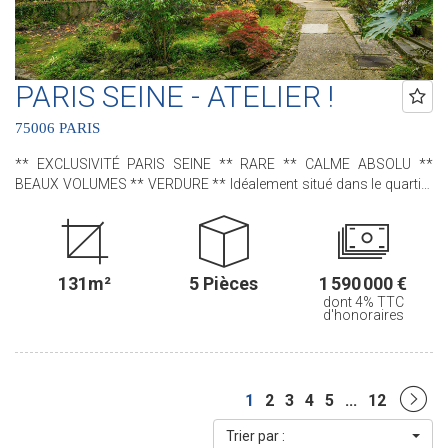
(ACHAT - VENTE - LOCATION - GESTION - SUCCESSION -
ÉVALUATION OFFERTE SOUS 24 H).
PARIS SEINE - ATELIER !
75006 PARIS
** EXCLUSIVITÉ PARIS SEINE ** RARE ** CALME ABSOLU **
BEAUX VOLUMES ** VERDURE ** Idéalement situé dans le quartier
Falguière, à proximité de la rue du Cherche-Midi et de la gare
Montparnasse, nous avons le plaisir de vous proposer, cet
appartement - ancien atelier d'artiste - situé au sein de la charmante
Villa Gabriel ; une très jolie copropriété, sécurisée avec gardien, qui
131m²
5 Pièces
1 590 000 €
bénéficie d'une allée privée, pavée et arborée. Dès l'entrée, une
dont 4% TTC
sensation d'espace opère grâce à ses beaux volumes, sa
d'honoraires
mezzanine, sa très grande baie vitrée ainsi que sa très belle hauteur
sous plafond allant jusqu'à 6m ! D'une superficie de 130,60 m2 loi
Carrez, 133,01 m2 au sol, il comprend : Au rez-de-chaussée : une
spacieuse pièce de vie, une cuisine indépendante aménagée et
1
2
3
4
5
...
12
équipée, une buanderie et un water-closet indépendant. A l'étage,
accessible par un escalier intérieur : trois chambres , deux salles
Trier par :
de bains avec leur propre water-closet et de nombreux