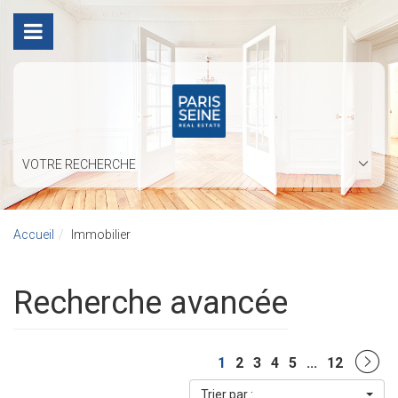
VOTRE RECHERCHE
Accueil
Immobilier
Recherche avancée
1
2
3
4
5
...
12
Trier par :