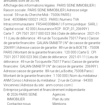
annuelles sont de 3576€.
Affichage des informations légales : PARIS SEINE IMMOBILIER |
Raison sociale : PARIS SEINE IMMOBILIER | Adresse siège
social : 59 rue du Cherche-Midi - 75006 PARIS |
Siret : 40308846100021 | RCS : PARIS | Numero TVA
Intracommunautaire : FR54403088461 | Forme juridique : SARL |
Capital social : 42 000 | Assurance RCP : RCP_01_20699Y |
Carte T : CPI 7501 2017 000 023 366 | Date de délivrance : 2021-01-
11 | Lieu de délivrance : 49 rue de Tocqueville 75017 Paris | Caisse
de garantie financière : GALIAN-SMABTP. | N° de caisse de garantie :
20699Y | Adresse caisse de garantie : 89 rue de la BOETIE - 75008
PARIS | Montant de la garantie financière : 120 000 | Carte G : CPI
7501 2017 000 023 366 | Date de délivrance : 2021-01-11 | Lieu de
délivrance : 49 rue de Tocqueville 75017 Paris | Caisse de garantie
financière : GALIAN-SMABTP | N° de caisse de garantie : 20699Y |
Adresse caisse de garantie : 89 rue de La Boétie, 75008 Paris |
Montant de la garantie financière : 1 100 000 | Nom du médiateur :
ANM Conso | Adresse du médiateur : 2 rue de Colmar - 94300
Vincennes | Adresse du site :
anm-conso.com
|
Entreprise juridiquement et financièrement indépendante
© 2026 PARIS SEINE
Agences
IMMOBILIER
Plan du site
Contactez-nous
Mentions