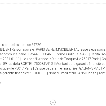
rges annuelles sont de 5472€.
ILIER | Raison sociale : PARIS SEINE IMMOBILIER | Adresse siège social 
racommunautaire : FR54403088461 | Forme juridique : SARL | Capital so
 : 2021-01-11 | Lieu de délivrance : 49 rue de Tocqueville 75017 Paris | C
 : 89 rue de la BOETIE - 75008 PARIS | Montant de la garantie financière :
 Tocqueville 75017 Paris | Caisse de garantie financière : GALIAN-SMABTP 
e la garantie financière : 1 100 000 | Nom du médiateur : ANM Conso | Adr
e