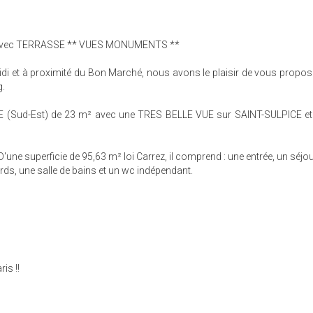
É avec TERRASSE ** VUES MONUMENTS **
idi et à proximité du Bon Marché, nous avons le plaisir de vous propose
g.
 (Sud-Est) de 23 m² avec une TRES BELLE VUE sur SAINT-SULPICE et l
une superficie de 95,63 m² loi Carrez, il comprend : une entrée, un séjou
ds, une salle de bains et un wc indépendant.
is !!