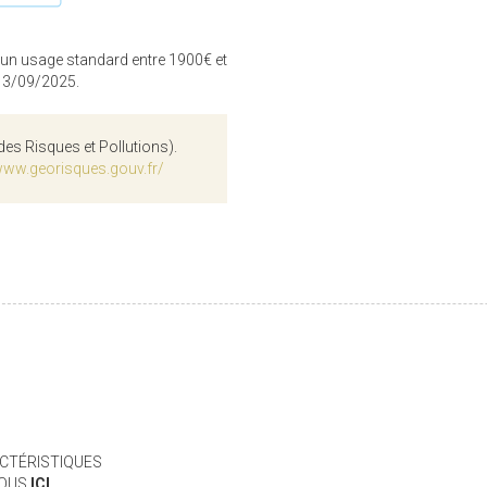
 un usage standard entre 1900€ et
 13/09/2025.
des Risques et Pollutions).
www.georisques.gouv.fr/
CTÉRISTIQUES
VOUS
ICI