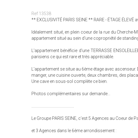
Ref 13538
** EXCLUSIVITÉ PARIS SEINE ** RARE - ÉTAGE ÉLEV
Idéalement situé, en plein coeur de la rue du Cherche-M
appartement situé au sein d'une copropriété de standin
L'appartement bénéficie d'une TERRASSE ENSOLEILLEE
parisiens ce qui est rare et très appréciable.
L'appartement se situe au 6ème étage avec ascenseur. D'
manger, une cuisine ouverte, deux chambres, des placar
Une cave en sous-sol complète ce bien.
Photos complémentaires sur demande...
..............................................
Le Groupe PARIS SEINE, c'est 5 Agences au Coeur de Par
et 3 Agences dans le 6ème arrondissement :