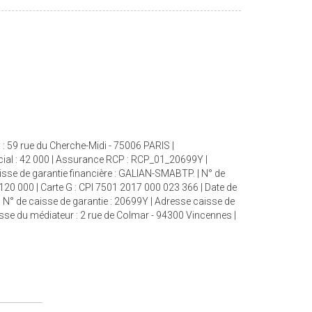
: 59 rue du Cherche-Midi - 75006 PARIS |
cial : 42 000 | Assurance RCP : RCP_01_20699Y |
aisse de garantie financière : GALIAN-SMABTP. | N° de
 120 000 | Carte G : CPI 7501 2017 000 023 366 | Date de
| N° de caisse de garantie : 20699Y | Adresse caisse de
esse du médiateur : 2 rue de Colmar - 94300 Vincennes |