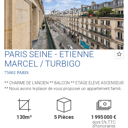
Coeur de Paris !! et 3 Agences dans le 6ème arrondissement :
Agence Cherche-Midi - 59 rue du Cherche-Midi - PARIS 6 Agence
Sèvres/Vaneau - 85 rue de Sèvres - PARIS 6 Agence Rennes/Saint-
Germain - 83 rue de Rennes - PARIS 6 (ACHAT - VENTE - LOCATION
- GESTION - SUCCESSION - ÉVALUATION OFFERTE SOUS 24 H).
PARIS SEINE - ETIENNE
MARCEL / TURBIGO
75002 PARIS
** CHARME DE L'ANCIEN ** BALCON ** ETAGE ELEVE ASCENSEUR
** Nous avons le plaisir de vous proposer un appartement familial
au sein d'un bel immeuble pierre de taille. Cet appartement, bénéficie
de tout le CHARME et du CACHET de l'ANCIEN avec son parquet,
ses moulures et ses cheminées D'une superficie de 130 m² et
10m² de BALCON filant, ce bien situé au CINQUIEME ETAGE avec
130m²
5 Pièces
1 995 000 €
ASCENSEUR comprend : une entrée, un séjour, une salle à manger,
dont 5% TTC
une cuisine séparée, trois chambres, un bureau, une salle de bains,
d'honoraires