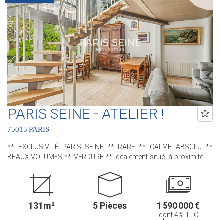
accessible par un escalier intérieur : trois chambres , deux salles
de bains avec leur propre water-closet et de nombreux
rangements. Une cave en sous-sol complète ce bien. Contactez
nous pour plus de renseignements ! .............................................. Le
Groupe PARIS SEINE, c'est 5 Agences au Coeur de Paris !! et 3
Agences dans le 6ème arrondissement : Agence Cherche-Midi - 59
rue du Cherche-Midi - PARIS 6 Agence Sèvres/Vaneau - 85 rue de
Sèvres - PARIS 6 Agence Rennes/Saint-Germain - 83 rue de Rennes
- PARIS 6 (ACHAT - VENTE - LOCATION - GESTION - SUCCESSION -
ÉVALUATION OFFERTE SOUS 24 H).
PARIS SEINE - ATELIER !
75015 PARIS
** EXCLUSIVITÉ PARIS SEINE ** RARE ** CALME ABSOLU **
BEAUX VOLUMES ** VERDURE ** Idéalement situé, à proximité de
la rue du Cherche-Midi et de la gare Montparnasse, nous avons le
plaisir de vous proposer, cet appartement - ancien atelier d'artiste -
situé au sein de la charmante Villa Gabriel ; une très jolie
copropriété, sécurisée avec gardien, qui bénéficie d'une allée privée,
131m²
5 Pièces
1 590 000 €
pavée et arborée. Dès l'entrée, une sensation d'espace opère grâce
dont 4% TTC
à ses beaux volumes, sa mezzanine, sa très grande baie vitrée