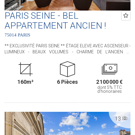
PARIS SEINE - BEL
APPARTEMENT ANCIEN !
75014 PARIS
** EXCLUSIVITÉ PARIS SEINE ** ÉTAGE ELEVE AVEC ASCENSEUR -
LUMINEUX - BEAUX VOLUMES - CHARME DE L'ANCIEN **
Idéalement situé, à proximité immédiate du VIème arrondissement
et du jardin du Luxembourg, nous avons le plaisir de vous
proposer, ce bel appartement situé au sein d'un immeuble de
standing. Cet appartement, RARE, bénéficie de tout le CHARME de
160m²
6 Pièces
2 100 000 €
l'ANCIEN avec ses moulures, son parquet en pointe de Hongrie,
dont 5% TTC
ses cheminées et ses MAGNIFIQUES VOLUMES (3m de hauteur
d'honoraires
sous plafond !). Il est situé au 4ème étage avec ascenseur. D'une
superficie de 160,46 m² loi Carrez il comprend : une entrée, un
séjour, une salle à manger, une cuisine indépendante aménagée et
équipée, trois chambres (possibilité d'une quatrième chambre),
13
deux salles de douches, une buanderie avec un water-closet et un
water-closet indépendant. Une cave en sous-sol complète ce bien.
.............................................. Le Groupe PARIS SEINE, c'est 5 Agences au