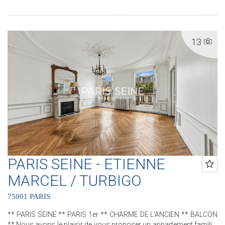
une salle d'eau et des water-closets séparés. Deux caves
complètent ce bien. .............................................. Le Groupe PARIS SEINE,
c'est 5 Agences au coeur de Paris !! Agence Saint-Honoré - 49 rue
Saint-Roch - PARIS 1 Agence Cherche-Midi - 59 rue du Cherche-Midi
13
- PARIS 6 Agence Sèvres/Vaneau - 85 rue de Sèvres - PARIS 6
Agence Rennes/Saint-Germain - 83 rue de Rennes - PARIS 6
Agence Champ de Mars - 38 avenue de la Motte-Picquet - PARIS 7
(ACHAT - VENTE - LOCATION - GESTION - SUCCESSION -
ÉVALUATION OFFERTE SOUS 24 H).
PARIS SEINE - ETIENNE
MARCEL / TURBIGO
75001 PARIS
** PARIS SEINE ** PARIS 1er ** CHARME DE L'ANCIEN ** BALCON
** Nous avons le plaisir de vous proposer un appartement familial