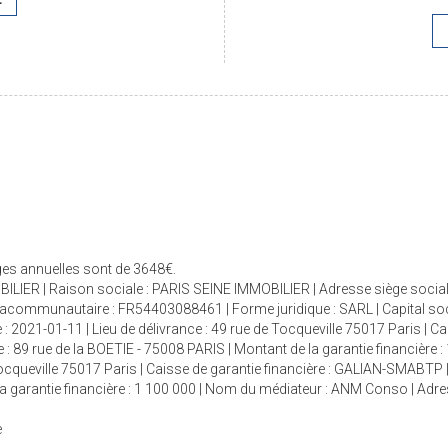
rges annuelles sont de 3648€.
ILIER | Raison sociale : PARIS SEINE IMMOBILIER | Adresse siège social 
racommunautaire : FR54403088461 | Forme juridique : SARL | Capital so
 : 2021-01-11 | Lieu de délivrance : 49 rue de Tocqueville 75017 Paris | C
 : 89 rue de la BOETIE - 75008 PARIS | Montant de la garantie financière :
 Tocqueville 75017 Paris | Caisse de garantie financière : GALIAN-SMABTP 
e la garantie financière : 1 100 000 | Nom du médiateur : ANM Conso | Adr
e