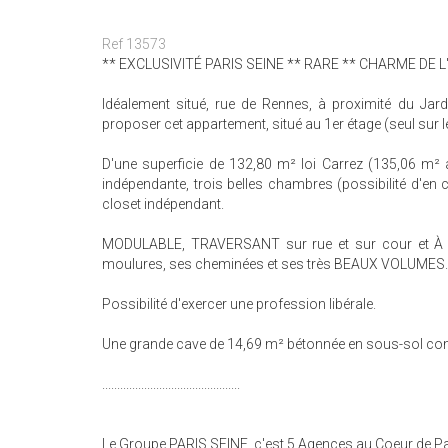
Ref 13573
** EXCLUSIVITÉ PARIS SEINE ** RARE ** CHARME DE 
Idéalement situé, rue de Rennes, à proximité du Jard
proposer cet appartement, situé au 1er étage (seul sur 
D'une superficie de 132,80 m² loi Carrez (135,06 m² a
indépendante, trois belles chambres (possibilité d'en 
closet indépendant.
MODULABLE, TRAVERSANT sur rue et sur cour et À
moulures, ses cheminées et ses très BEAUX VOLUMES.
Possibilité d'exercer une profession libérale.
Une grande cave de 14,69 m² bétonnée en sous-sol com
..............................................
Le Groupe PARIS SEINE, c'est 5 Agences au Coeur de Par