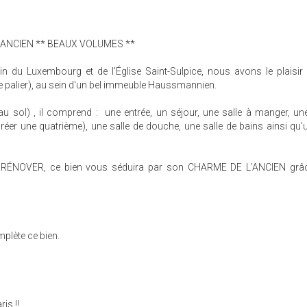
L'ANCIEN ** BEAUX VOLUMES **
in du Luxembourg et de l'Église Saint-Sulpice, nous avons le plaisi
le palier), au sein d'un bel immeuble Haussmannien.
u sol) , il comprend : une entrée, un séjour, une salle à manger, un
créer une quatrième), une salle de douche, une salle de bains ainsi qu'
 RÉNOVER, ce bien vous séduira par son CHARME DE L'ANCIEN grâ
plète ce bien.
is !!