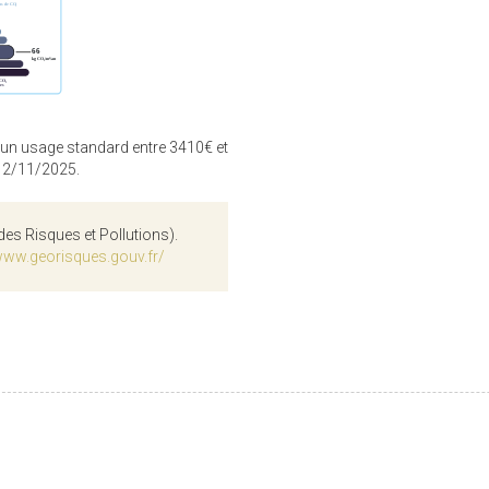
 un usage standard entre 3410€ et
 12/11/2025.
des Risques et Pollutions).
www.georisques.gouv.fr/