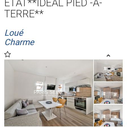
ÉTAT**IDÉAL PIED -A-
TERRE**
Loué
Charme