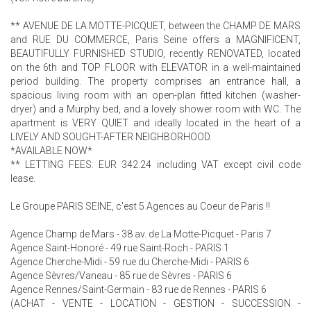
** AVENUE DE LA MOTTE-PICQUET, between the CHAMP DE MARS
and RUE DU COMMERCE, Paris Seine offers a MAGNIFICENT,
BEAUTIFULLY FURNISHED STUDIO, recently RENOVATED, located
on the 6th and TOP FLOOR with ELEVATOR in a well-maintained
period building. The property comprises an entrance hall, a
spacious living room with an open-plan fitted kitchen (washer-
dryer) and a Murphy bed, and a lovely shower room with WC. The
apartment is VERY QUIET and ideally located in the heart of a
LIVELY AND SOUGHT-AFTER NEIGHBORHOOD.
*AVAILABLE NOW*
** LETTING FEES: EUR 342.24 including VAT except civil code
lease.
Le Groupe PARIS SEINE, c'est 5 Agences au Coeur de Paris !!
Agence Champ de Mars - 38 av. de La Motte-Picquet - Paris 7
Agence Saint-Honoré - 49 rue Saint-Roch - PARIS 1
Agence Cherche-Midi - 59 rue du Cherche-Midi - PARIS 6
Agence Sèvres/Vaneau - 85 rue de Sèvres - PARIS 6
Agence Rennes/Saint-Germain - 83 rue de Rennes - PARIS 6
(ACHAT - VENTE - LOCATION - GESTION - SUCCESSION -