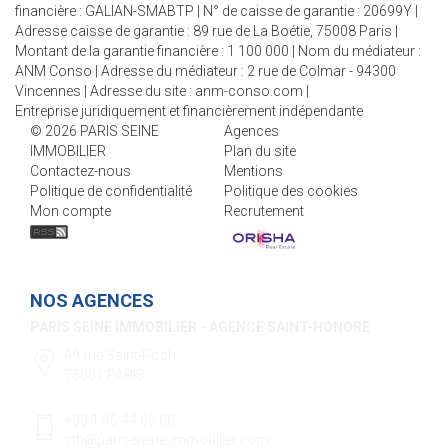
financière : GALIAN-SMABTP | N° de caisse de garantie : 20699Y |
Adresse caisse de garantie : 89 rue de La Boétie, 75008 Paris |
Montant de la garantie financière : 1 100 000 | Nom du médiateur :
ANM Conso | Adresse du médiateur : 2 rue de Colmar - 94300
Vincennes | Adresse du site :
anm-conso.com
|
Entreprise juridiquement et financièrement indépendante
© 2026 PARIS SEINE
Agences
IMMOBILIER
Plan du site
Contactez-nous
Mentions
Politique de confidentialité
Politique des cookies
Mon compte
Recrutement
NOS AGENCES
PARIS SEINE IMMOBILIER - AGENCE SÈVRES-VANEAU
85 rue de Sèvres
75006 PARIS
+33 1 45 44 66 00
vente@paris-seine-immobilier.com