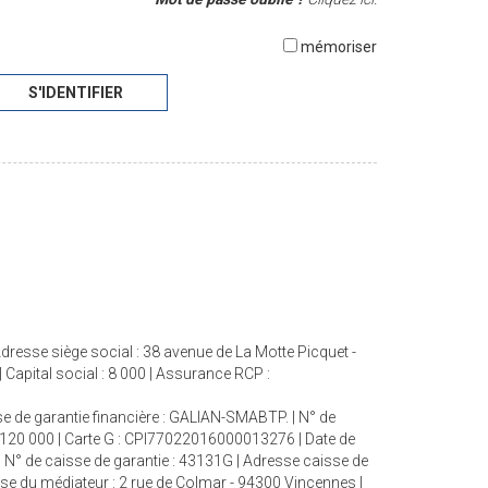
mémoriser
S'IDENTIFIER
resse siège social : 38 avenue de La Motte Picquet -
apital social : 8 000 | Assurance RCP :
se de garantie financière : GALIAN-SMABTP. | N° de
 : 120 000 | Carte G : CPI77022016000013276 | Date de
| N° de caisse de garantie : 43131G | Adresse caisse de
sse du médiateur : 2 rue de Colmar - 94300 Vincennes |