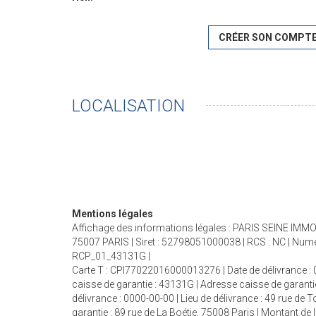
CRÉER SON COMPT
LOCALISATION
Mentions légales
Affichage des informations légales : PARIS SEINE IMMOB
75007 PARIS | Siret : 52798051000038 | RCS : NC | Nume
RCP_01_43131G |
Carte T : CPI77022016000013276 | Date de délivrance : 0
caisse de garantie : 43131G | Adresse caisse de garanti
délivrance : 0000-00-00 | Lieu de délivrance : 49 rue de
garantie : 89 rue de La Boétie, 75008 Paris | Montant d