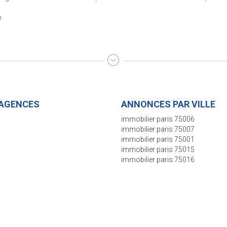
e
AGENCES
ANNONCES PAR VILLE
SEINE IMMOBILIER - AGENCE
immobilier paris 75006
S-VANEAU
immobilier paris 75007
5 rue de Sèvres
immobilier paris 75001
5006 PARIS
immobilier paris 75015
immobilier paris 75016
33 1 45 44 66 00
ente@paris-seine-immobilier.com