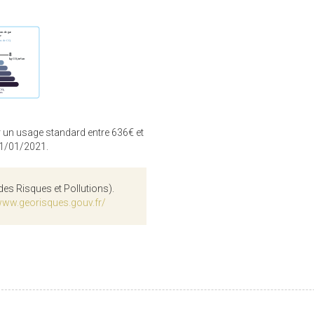
 un usage standard entre 636€ et
01/01/2021.
des Risques et Pollutions).
www.georisques.gouv.fr/