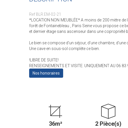
Ref BLR.EM-02-21
*LOCATION NON MEUBLÉE* A moins de 200 mètre de la Gar
forêt de Fontainebleau , Paris Seine vous propose ce 
et dernier étage sans ascenseur dans une copropriété b
Le bien se compose d'un séjour, d'une chambre, d'une c
Une cave en sous-sol complète ce bien.
!LIBRE DE SUITE!
RENSEIGNEMENTS ET VISITE: UNIQUEMENT AU 06 83 9
Nos honoraires
36m²
2 Pièce(s)