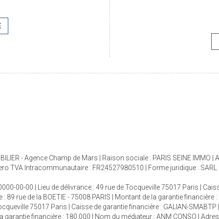
E
ILIER - Agence Champ de Mars | Raison sociale : PARIS SEINE IMMO | Ad
ro TVA Intracommunautaire : FR24527980510 | Forme juridique : SARL | C
000-00-00 | Lieu de délivrance : 49 rue de Tocqueville 75017 Paris | Cais
e : 89 rue de la BOETIE - 75008 PARIS | Montant de la garantie financière
 Tocqueville 75017 Paris | Caisse de garantie financière : GALIAN-SMABTP 
e la garantie financière : 180 000 | Nom du médiateur : ANM CONSO | Adre