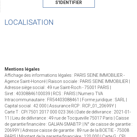
S'IDENTIFIER
LOCALISATION
Mentions légales
Affichage des informations légales : PARIS SEINE IMMOBILIER -
Agence Saint-Honoré | Raison sociale : PARIS SEINE IMMOBILIER |
Adresse siège social : 49 rue Saint-Roch - 75001 PARIS |
Siret : 40308846100039 | RCS : PARIS | Numero TVA
Intracommunautaire : FR54403088461 | Forme juridique : SARL |
Capital social : 42 000 | Assurance RCP : RCP_01_20699Y |
Carte T : CPI 7501 2017 000 023 366 | Date de délivrance : 2021-01-
11 | Lieu de délivrance : 49 rue de Tocqueville 75017 Paris | Caisse
de garantie financière : GALIAN-SMABTP. | N° de caisse de garantie :
20699Y | Adresse caisse de garantie : 89 rue de la BOETIE - 75008
PARIS | Montant de la garantie financière : 120 000 | Carte G : CPI