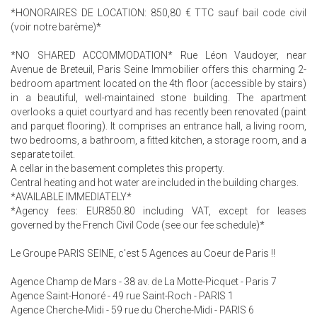
*HONORAIRES DE LOCATION: 850,80 € TTC sauf bail code civil
(voir notre barème)*
*NO SHARED ACCOMMODATION* Rue Léon Vaudoyer, near
Avenue de Breteuil, Paris Seine Immobilier offers this charming 2-
bedroom apartment located on the 4th floor (accessible by stairs)
in a beautiful, well-maintained stone building. The apartment
overlooks a quiet courtyard and has recently been renovated (paint
and parquet flooring). It comprises an entrance hall, a living room,
two bedrooms, a bathroom, a fitted kitchen, a storage room, and a
separate toilet.
A cellar in the basement completes this property.
Central heating and hot water are included in the building charges.
*AVAILABLE IMMEDIATELY*
*Agency fees: EUR850.80 including VAT, except for leases
governed by the French Civil Code (see our fee schedule)*
Le Groupe PARIS SEINE, c'est 5 Agences au Coeur de Paris !!
Agence Champ de Mars - 38 av. de La Motte-Picquet - Paris 7
Agence Saint-Honoré - 49 rue Saint-Roch - PARIS 1
Agence Cherche-Midi - 59 rue du Cherche-Midi - PARIS 6