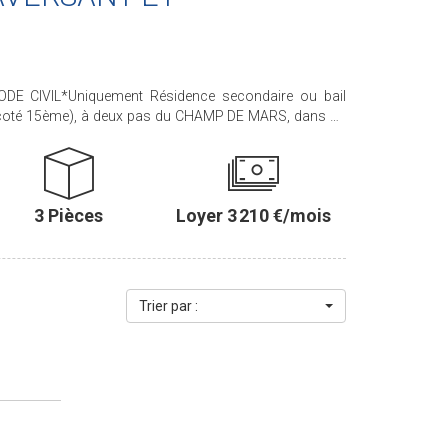
E CIVIL*Uniquement Résidence secondaire ou bail
coté 15ème), à deux pas du CHAMP DE MARS, dans un
ent, d'EXCELLENT STANDING avec GARDIEN à demeure,
LÉGANT 3 PIÈCES situé au 3ème étage par
UMINEUX, il est agrémenté de 2 BEAUX BALCONS
.Il se compose d'une entrée, d'un séjour, de DEUX
3 Pièces
Loyer 3 210 €/mois
 DÎNATOIRE, d'une salle de bains avec WC et d'un WC
ents et placards. *CHAUFFAGE ET EAUX CHAUDE
LES CHARGES* *DISPONIBLE IMMÉDIATEMENT*
10€ TTC car bail Code Civil (voir notre barème).*
E LEASE* Only for Secondary Residence or Company
Trier par :
aker, Paris Seine Immobilier offers this ELEGANT 2-
e 3rd floor with elevator access. Bright and airy, it
and comprises an entrance hall, a living room, two
a bathroom with toilet, and a guest toilet. Ample storage
EATING AND HOT WATER INCLUDED IN THE RENT*