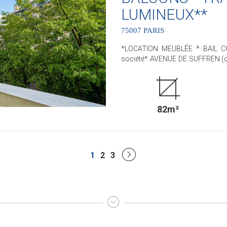
LUMINEUX**
75007 PARIS
*LOCATION MEUBLÉE * BAIL COD
société* AVENUE DE SUFFREN (
ensemble immobilier semi réc
Paris Seine Immobilier vous propose cet É
ascenseur. TRAVERSANT et L
desservant toutes les pièces 
82m²
CHAMBRES, d'une GRANDE CUISINE
d'invité. Nombreux rangem
COLLECTIFS INCLUS DANS 
*HONORAIRES DE LOCATION: 3.2
*FURNISHED RENTAL* CIVIL COD
1
2
3
Lease* AVENUE DE SUFFREN, close to CHAMP DE MARS, in a well-maintained, modern
building with a resident caret
BEDROOM APARTMENT located on th
features two lovely balconies 
bedrooms, a large eat-in kitchen, 
and closets. *COMMUNITY H
*AVAILABLE NOW* *LEASING FEES: EUR3,210 incl. VAT as leases under the Civil Code