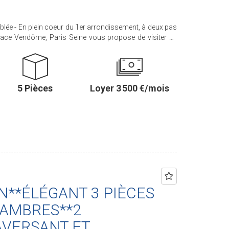
lée - En plein coeur du 1er arrondissement, à deux pas
 Place Vendôme, Paris Seine vous propose de visiter ce
 de 94.55 m², situé au troisième étage avec ascenseur
ur / salle à
agée et équipée, deux chambres (avec possibilité d'une
, une salle de douches ainsi qu'un WC séparé. Sa
5 Pièces
Loyer 3 500 €/mois
e ce bel appartement un pied-à-terre parisien d'exception.
ce Sèvres/Vaneau - 85 rue de Sèvres - PARIS 6 Agence
 Rennes - PARIS 6 Agence Champ de Mars - 38 av. de La
).
N**ÉLÉGANT 3 PIÈCES
HAMBRES**2
AVERSANT ET