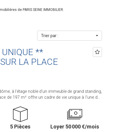
mmobilières de PARIS SEINE IMMOBILIER.
Trier par :
 UNIQUE **
SUR LA PLACE
dôme, à l'étage noble d'un immeuble de grand standing,
ace de 197 m² offre un cadre de vie unique à l'une des
 60 m² avec 5 mètres
e par un somptueux parquet Versailles, bénéficie d'une
Vendôme. L'appartement comprend une
ards professionnels, une salle à manger, deux vastes
5 Pièces
Loyer 50 000 €/mois
s, deux chambres supplémentaires ainsi qu'une salle de