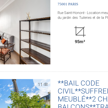
75001 PARIS
Rue Saint-Honoré - Location meub
du jardin des Tuileries et de la
magnifique appartement 5 pièces
d'un bel immeuble du XVIIIème siècle. Il comprend une entrée, un double séjo
manger, une cuisine ouverte amén
troisième ou salon), un bureau
95m²
localisation exceptionnelle fait d
Libre début juillet ! Honoraires locataire : 1 144.05 EUR TTC sauf si bail code civil (cf notre
barème). .............................................. Le Groupe PARIS SEINE, c'est 5 Agences au Coeur de
Paris !! Agence Saint-Honoré - 49 rue Saint-Roch - PARIS 1 Agence Cherche-Midi - 59 rue
du Cherche-Midi - PARIS 6 Agen
Rennes/Saint-Germain - 83 rue de
Motte-Picquet - Paris 7 (ACHAT - VENTE - LOCATION - GESTION - SUCCESSION -
ÉVALUATION OFFERTE SOUS 24 H
**BAIL CODE
11
CIVIL**SUFFRE
MEUBLÉ**2 C
BALCONS**TR