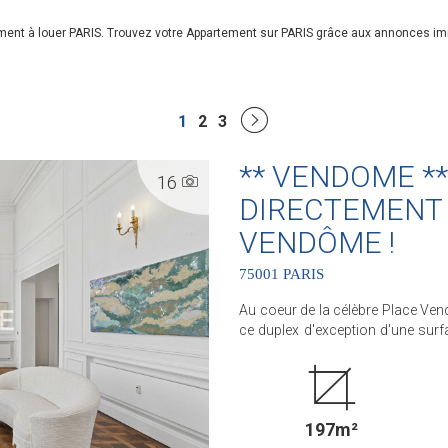
ement à louer PARIS. Trouvez votre Appartement sur PARIS grâce aux annonces i
1
2
3
** VENDOME **
16
DIRECTEMENT 
VENDÔME !
75001 PARIS
Au coeur de la célèbre Place Ven
ce duplex d'exception d'une surf
adresses les plus prestigieuses au monde. La réception de près de
de hauteur sous plafond, sublimé
vue imprenable et spectaculaire sur la Place 
cuisine haut de gamme aux stand
197m²
suites avec leurs salles de bain