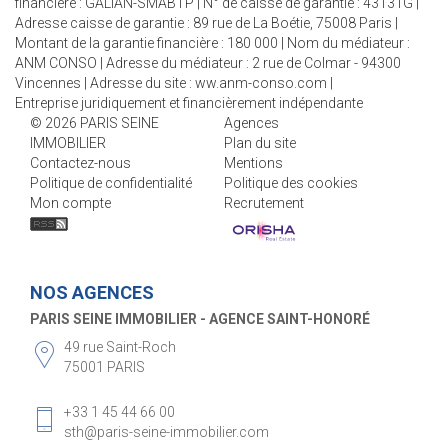
financière : GALIAN-SMABTP | N° de caisse de garantie : 43131G |
Adresse caisse de garantie : 89 rue de La Boétie, 75008 Paris |
Montant de la garantie financière : 180 000 | Nom du médiateur :
ANM CONSO | Adresse du médiateur : 2 rue de Colmar - 94300
Vincennes | Adresse du site :
ww.anm-conso.com
|
Entreprise juridiquement et financièrement indépendante
© 2026 PARIS SEINE
Agences
IMMOBILIER
Plan du site
Contactez-nous
Mentions
Politique de confidentialité
Politique des cookies
Mon compte
Recrutement
NOS AGENCES
PARIS SEINE IMMOBILIER - AGENCE SÈVRES-VANEAU
85 rue de Sèvres
75006 PARIS
+33 1 45 44 66 00
vente@paris-seine-immobilier.com