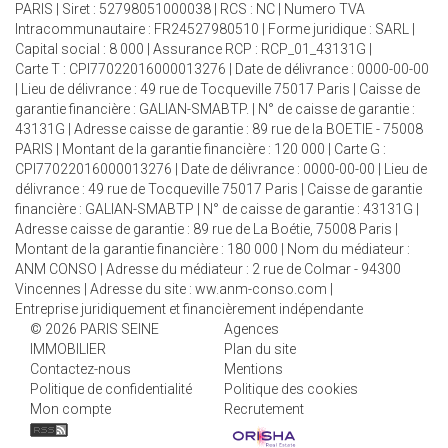
PARIS | Siret : 52798051000038 | RCS : NC | Numero TVA
Intracommunautaire : FR24527980510 | Forme juridique : SARL |
Capital social : 8 000 | Assurance RCP : RCP_01_43131G |
Carte T : CPI77022016000013276 | Date de délivrance : 0000-00-00
| Lieu de délivrance : 49 rue de Tocqueville 75017 Paris | Caisse de
garantie financière : GALIAN-SMABTP. | N° de caisse de garantie :
43131G | Adresse caisse de garantie : 89 rue de la BOETIE - 75008
PARIS | Montant de la garantie financière : 120 000 | Carte G :
CPI77022016000013276 | Date de délivrance : 0000-00-00 | Lieu de
délivrance : 49 rue de Tocqueville 75017 Paris | Caisse de garantie
financière : GALIAN-SMABTP | N° de caisse de garantie : 43131G |
Adresse caisse de garantie : 89 rue de La Boétie, 75008 Paris |
Montant de la garantie financière : 180 000 | Nom du médiateur :
ANM CONSO | Adresse du médiateur : 2 rue de Colmar - 94300
Vincennes | Adresse du site :
ww.anm-conso.com
|
Entreprise juridiquement et financièrement indépendante
© 2026 PARIS SEINE
Agences
IMMOBILIER
Plan du site
Contactez-nous
Mentions
Politique de confidentialité
Politique des cookies
Mon compte
Recrutement