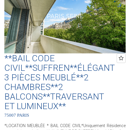
Agence Rennes/Saint-Germain - 83 rue de Rennes - PARIS 6
Agence Champ de Mars - 38 av. de La Motte-Picquet - Paris 7
(ACHAT - VENTE - LOCATION - GESTION - SUCCESSION -
ÉVALUATION OFFERTE SOUS 24 H).
**BAIL CODE
CIVIL**SUFFREN**ÉLÉGANT
3 PIÈCES MEUBLÉ**2
CHAMBRES**2
BALCONS**TRAVERSANT
ET LUMINEUX**
75007 PARIS
*LOCATION MEUBLÉE * BAIL CODE CIVIL*Uniquement Résidence