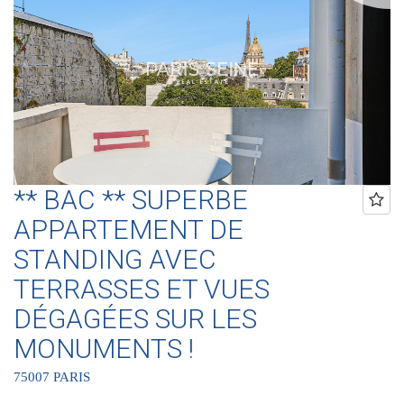
Coeur de Paris !! Agence Saint-Honoré - 49 rue Saint-Roch - PARIS
1 Agence Cherche-Midi - 59 rue du Cherche-Midi - PARIS 6 Agence
Sèvres/Vaneau - 85 rue de Sèvres - PARIS 6 Agence Rennes/Saint-
Germain - 83 rue de Rennes - PARIS 6 Agence Champ de Mars - 38
av. de La Motte-Picquet - Paris 7 (ACHAT - VENTE - LOCATION -
GESTION - SUCCESSION - ÉVALUATION OFFERTE SOUS 24 H).
** BAC ** SUPERBE
APPARTEMENT DE
STANDING AVEC
TERRASSES ET VUES
DÉGAGÉES SUR LES
MONUMENTS !
75007 PARIS