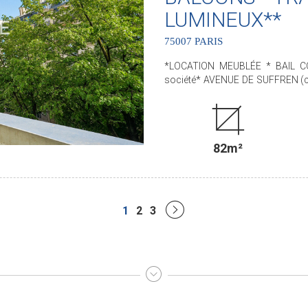
LUMINEUX**
75007 PARIS
*LOCATION MEUBLÉE * BAIL COD
société* AVENUE DE SUFFREN (
ensemble immobilier semi réc
Paris Seine Immobilier vous propose cet É
ascenseur. TRAVERSANT et L
desservant toutes les pièces 
82m²
CHAMBRES, d'une GRANDE CUISINE
d'invité. Nombreux rangem
COLLECTIFS INCLUS DANS 
*HONORAIRES DE LOCATION: 3.2
*FURNISHED RENTAL* CIVIL COD
1
2
3
Lease* AVENUE DE SUFFREN, close to CHAMP DE MARS, in a well-maintained, modern
building with a resident caret
BEDROOM APARTMENT located on th
features two lovely balconies 
bedrooms, a large eat-in kitchen, 
and closets. *COMMUNITY H
*AVAILABLE NOW* *LEASING FEES: EUR3,210 incl. VAT as leases under the Civil Code