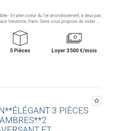
lée - En plein coeur du 1er arrondissement, à deux pas
 Place Vendôme, Paris Seine vous propose de visiter ce
 de 94.55 m², situé au troisième étage avec ascenseur
ur / salle à
agée et équipée, deux chambres (avec possibilité d'une
, une salle de douches ainsi qu'un WC séparé. Sa
5 Pièces
Loyer 3 500 €/mois
e ce bel appartement un pied-à-terre parisien d'exception.
ce Sèvres/Vaneau - 85 rue de Sèvres - PARIS 6 Agence
 Rennes - PARIS 6 Agence Champ de Mars - 38 av. de La
).
N**ÉLÉGANT 3 PIÈCES
HAMBRES**2
AVERSANT ET