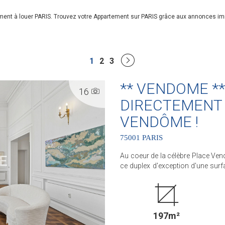
ement à louer PARIS. Trouvez votre Appartement sur PARIS grâce aux annonces i
1
2
3
** VENDOME **
16
DIRECTEMENT 
VENDÔME !
75001 PARIS
Au coeur de la célèbre Place Ven
ce duplex d'exception d'une surf
adresses les plus prestigieuses au monde. La réception de près de
de hauteur sous plafond, sublimé
vue imprenable et spectaculaire sur la Place 
cuisine haut de gamme aux stand
197m²
suites avec leurs salles de bain