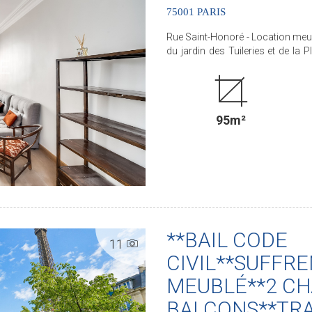
75001 PARIS
Rue Saint-Honoré - Location meub
du jardin des Tuileries et de la
magnifique appartement 5 pièces
d'un bel immeuble du XVIIIème siècle. Il comprend une entrée, un double séjo
manger, une cuisine ouverte amén
troisième ou salon), un bureau
95m²
localisation exceptionnelle fait d
Libre début juillet ! Honoraires locataire : 1 144.05 EUR TTC sauf si bail code civil (cf notre
barème). .............................................. Le Groupe PARIS SEINE, c'est 5 Agences au Coeur de
Paris !! Agence Saint-Honoré - 49 rue Saint-Roch - PARIS 1 Agence Cherche-Midi - 59 rue
du Cherche-Midi - PARIS 6 Agen
Rennes/Saint-Germain - 83 rue de
Motte-Picquet - Paris 7 (ACHAT - VENTE - LOCATION - GESTION - SUCCESSION -
ÉVALUATION OFFERTE SOUS 24 H
**BAIL CODE
11
CIVIL**SUFFRE
MEUBLÉ**2 C
BALCONS**TR