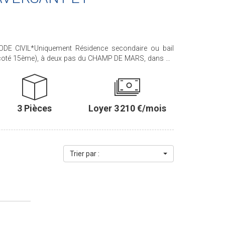
E CIVIL*Uniquement Résidence secondaire ou bail
coté 15ème), à deux pas du CHAMP DE MARS, dans un
ent, d'EXCELLENT STANDING avec GARDIEN à demeure,
LÉGANT 3 PIÈCES situé au 3ème étage par
UMINEUX, il est agrémenté de 2 BEAUX BALCONS
.Il se compose d'une entrée, d'un séjour, de DEUX
3 Pièces
Loyer 3 210 €/mois
 DÎNATOIRE, d'une salle de bains avec WC et d'un WC
ents et placards. *CHAUFFAGE ET EAUX CHAUDE
LES CHARGES* *DISPONIBLE IMMÉDIATEMENT*
10€ TTC car bail Code Civil (voir notre barème).*
E LEASE* Only for Secondary Residence or Company
Trier par :
aker, Paris Seine Immobilier offers this ELEGANT 2-
e 3rd floor with elevator access. Bright and airy, it
and comprises an entrance hall, a living room, two
a bathroom with toilet, and a guest toilet. Ample storage
EATING AND HOT WATER INCLUDED IN THE RENT*