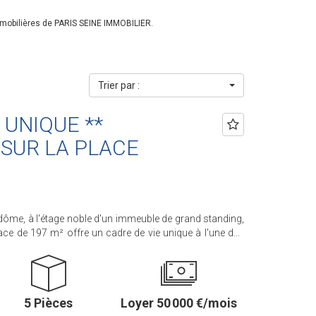
mmobilières de PARIS SEINE IMMOBILIER.
Trier par :
 UNIQUE **
SUR LA PLACE
dôme, à l'étage noble d'un immeuble de grand standing,
ace de 197 m² offre un cadre de vie unique à l'une des
 60 m² avec 5 mètres
e par un somptueux parquet Versailles, bénéficie d'une
Vendôme. L'appartement comprend une
ards professionnels, une salle à manger, deux vastes
5 Pièces
Loyer 50 000 €/mois
s, deux chambres supplémentaires ainsi qu'une salle de