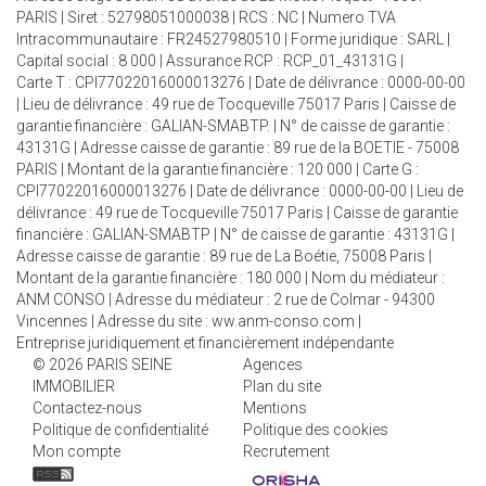
PARIS | Siret : 52798051000038 | RCS : NC | Numero TVA
Intracommunautaire : FR24527980510 | Forme juridique : SARL |
Capital social : 8 000 | Assurance RCP : RCP_01_43131G |
Carte T : CPI77022016000013276 | Date de délivrance : 0000-00-00
| Lieu de délivrance : 49 rue de Tocqueville 75017 Paris | Caisse de
garantie financière : GALIAN-SMABTP. | N° de caisse de garantie :
43131G | Adresse caisse de garantie : 89 rue de la BOETIE - 75008
PARIS | Montant de la garantie financière : 120 000 | Carte G :
CPI77022016000013276 | Date de délivrance : 0000-00-00 | Lieu de
délivrance : 49 rue de Tocqueville 75017 Paris | Caisse de garantie
financière : GALIAN-SMABTP | N° de caisse de garantie : 43131G |
Adresse caisse de garantie : 89 rue de La Boétie, 75008 Paris |
Montant de la garantie financière : 180 000 | Nom du médiateur :
ANM CONSO | Adresse du médiateur : 2 rue de Colmar - 94300
Vincennes | Adresse du site :
ww.anm-conso.com
|
Entreprise juridiquement et financièrement indépendante
© 2026 PARIS SEINE
Agences
IMMOBILIER
Plan du site
Contactez-nous
Mentions
Politique de confidentialité
Politique des cookies
Mon compte
Recrutement