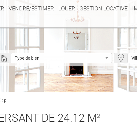
ER
VENDRE/ESTIMER
LOUER
GESTION LOCATIVE
I
Type de bien
Vil
 : pl
ERSANT DE 24.12 M²