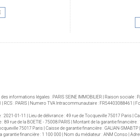
E
age des informations légales : PARIS SEINE IMMOBILIER | Raison sociale :
 | RCS : PARIS | Numero TVA Intracommunautaire : FR54403088461 | Forme 
 : 2021-01-11 | Lieu de délivrance : 49 rue de Tocqueville 75017 Paris | C
 : 89 rue de la BOETIE - 75008 PARIS | Montant de la garantie financière :
 Tocqueville 75017 Paris | Caisse de garantie financière : GALIAN-SMABTP 
e la garantie financière : 1 100 000 | Nom du médiateur : ANM Conso | Adr