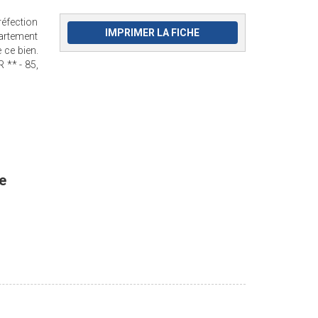
réfection
IMPRIMER LA FICHE
artement
 ce bien.
 ** - 85,
e