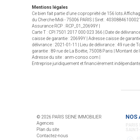
Mentions légales
Ce bien fait partie d'une copropriété de 156 lots.Affic
du Cherche-Midi - 75006 PARIS | Siret : 40308846100021
Assurance RCP : RCP_01_20699Y |
Carte T : CPI 7501 2017 000 023 366 | Date de délivrance
caisse de garantie : 20699Y | Adresse caisse de garantie
délivrance : 2021-01-11 | Lieu de délivrance : 49 rue de
garantie : 89 rue de La Boétie, 75008 Paris | Montant d
Adresse du site :
anm-conso.com
|
Entreprise juridiquement et financièrement indépendant
NOS 
© 2026 PARIS SEINE IMMOBILIER
Agences
PARIS 
Plan du site
SÈVRE
Contactez-nous
8