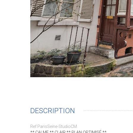
DESCRIPTION
Ref ParisSeine-StudioCM
** CALME ** CLAIR ** PLAN OPTIMISÉ **