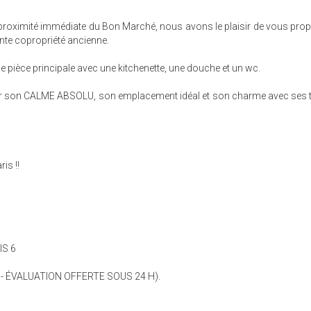
à proximité immédiate du Bon Marché, nous avons le plaisir de vous prop
nte copropriété ancienne.
ne pièce principale avec une kitchenette, une douche et un wc.
par son CALME ABSOLU, son emplacement idéal et son charme avec ses 
is !!
IS 6
 - ÉVALUATION OFFERTE SOUS 24 H).