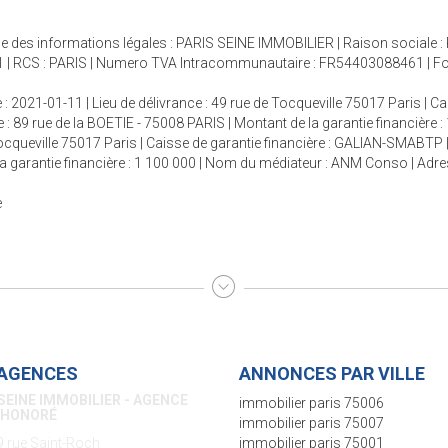
hage des informations légales : PARIS SEINE IMMOBILIER | Raison sociale 
 | RCS : PARIS | Numero TVA Intracommunautaire : FR54403088461 | Forme 
 : 2021-01-11 | Lieu de délivrance : 49 rue de Tocqueville 75017 Paris | C
 : 89 rue de la BOETIE - 75008 PARIS | Montant de la garantie financière :
 Tocqueville 75017 Paris | Caisse de garantie financière : GALIAN-SMABTP 
e la garantie financière : 1 100 000 | Nom du médiateur : ANM Conso | Adr
e
AGENCES
ANNONCES PAR VILLE
SEINE IMMOBILIER - AGENCE
immobilier paris 75006
S-VANEAU
immobilier paris 75007
5 rue de Sèvres
immobilier paris 75001