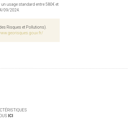
 un usage standard entre 580€ et
04/09/2024.
des Risques et Pollutions).
www.georisques.gouv.fr/
CTÉRISTIQUES
VOUS
ICI