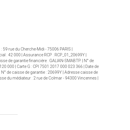
: 59 rue du Cherche-Midi - 75006 PARIS |
cial : 42 000 | Assurance RCP : RCP_01_20699Y |
aisse de garantie financière : GALIAN-SMABTP. | N° de
 120 000 | Carte G : CPI 7501 2017 000 023 366 | Date de
| N° de caisse de garantie : 20699Y | Adresse caisse de
esse du médiateur : 2 rue de Colmar - 94300 Vincennes |