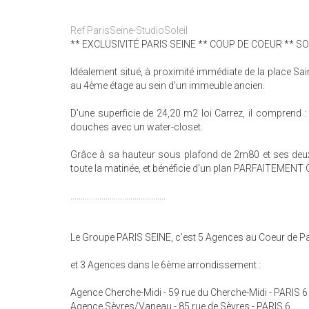
Ref ParisSeine-StudioSoleil
** EXCLUSIVITÉ PARIS SEINE ** COUP DE COEUR ** SO
Idéalement situé, à proximité immédiate de la place Sai
au 4ème étage au sein d'un immeuble ancien.
D'une superficie de 24,20 m2 loi Carrez, il comprend : 
douches avec un water-closet.
Grâce à sa hauteur sous plafond de 2m80 et ses deux
toute la matinée, et bénéficie d'un plan PARFAITEMENT
..............................................
Le Groupe PARIS SEINE, c'est 5 Agences au Coeur de Par
et 3 Agences dans le 6ème arrondissement :
Agence Cherche-Midi - 59 rue du Cherche-Midi - PARIS 6
Agence Sèvres/Vaneau - 85 rue de Sèvres - PARIS 6