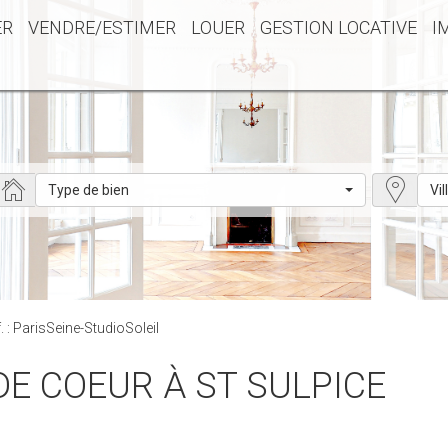
ER
VENDRE/ESTIMER
LOUER
GESTION LOCATIVE
I
Type de bien
Vil
. : ParisSeine-StudioSoleil
 DE COEUR À ST SULPICE