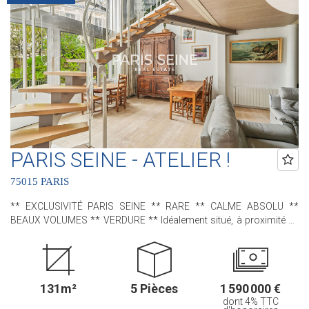
accessible par un escalier intérieur : trois chambres , deux salles
de bains avec leur propre water-closet et de nombreux
rangements. Une cave en sous-sol complète ce bien. Contactez
nous pour plus de renseignements ! .............................................. Le
Groupe PARIS SEINE, c'est 5 Agences au Coeur de Paris !! et 3
Agences dans le 6ème arrondissement : Agence Cherche-Midi - 59
rue du Cherche-Midi - PARIS 6 Agence Sèvres/Vaneau - 85 rue de
Sèvres - PARIS 6 Agence Rennes/Saint-Germain - 83 rue de Rennes
- PARIS 6 (ACHAT - VENTE - LOCATION - GESTION - SUCCESSION -
ÉVALUATION OFFERTE SOUS 24 H).
PARIS SEINE - ATELIER !
75015 PARIS
** EXCLUSIVITÉ PARIS SEINE ** RARE ** CALME ABSOLU **
BEAUX VOLUMES ** VERDURE ** Idéalement situé, à proximité de
la rue du Cherche-Midi et de la gare Montparnasse, nous avons le
plaisir de vous proposer, cet appartement - ancien atelier d'artiste -
situé au sein de la charmante Villa Gabriel ; une très jolie
copropriété, sécurisée avec gardien, qui bénéficie d'une allée privée,
131m²
5 Pièces
1 590 000 €
pavée et arborée. Dès l'entrée, une sensation d'espace opère grâce
dont 4% TTC
à ses beaux volumes, sa mezzanine, sa très grande baie vitrée