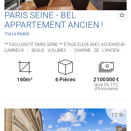
PARIS SEINE - BEL
APPARTEMENT ANCIEN !
75014 PARIS
** EXCLUSIVITÉ PARIS SEINE ** ÉTAGE ELEVE AVEC ASCENSEUR -
LUMINEUX - BEAUX VOLUMES - CHARME DE L'ANCIEN **
Idéalement situé, à proximité immédiate du VIème arrondissement
et du jardin du Luxembourg, nous avons le plaisir de vous
proposer, ce bel appartement situé au sein d'un immeuble de
standing. Cet appartement, RARE, bénéficie de tout le CHARME de
160m²
6 Pièces
2 100 000 €
l'ANCIEN avec ses moulures, son parquet en pointe de Hongrie,
dont 5% TTC
ses cheminées et ses MAGNIFIQUES VOLUMES (3m de hauteur
d'honoraires
sous plafond !). Il est situé au 4ème étage avec ascenseur. D'une
superficie de 160,46 m² loi Carrez il comprend : une entrée, un
séjour, une salle à manger, une cuisine indépendante aménagée et
équipée, trois chambres (possibilité d'une quatrième chambre),
13
deux salles de douches, une buanderie avec un water-closet et un
water-closet indépendant. Une cave en sous-sol complète ce bien.
.............................................. Le Groupe PARIS SEINE, c'est 5 Agences au