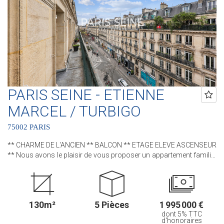
Coeur de Paris !! et 3 Agences dans le 6ème arrondissement :
Agence Cherche-Midi - 59 rue du Cherche-Midi - PARIS 6 Agence
Sèvres/Vaneau - 85 rue de Sèvres - PARIS 6 Agence Rennes/Saint-
Germain - 83 rue de Rennes - PARIS 6 (ACHAT - VENTE - LOCATION
- GESTION - SUCCESSION - ÉVALUATION OFFERTE SOUS 24 H).
PARIS SEINE - ETIENNE
MARCEL / TURBIGO
75002 PARIS
** CHARME DE L'ANCIEN ** BALCON ** ETAGE ELEVE ASCENSEUR
** Nous avons le plaisir de vous proposer un appartement familial
au sein d'un bel immeuble pierre de taille. Cet appartement, bénéficie
de tout le CHARME et du CACHET de l'ANCIEN avec son parquet,
ses moulures et ses cheminées D'une superficie de 130 m² et
10m² de BALCON filant, ce bien situé au CINQUIEME ETAGE avec
130m²
5 Pièces
1 995 000 €
ASCENSEUR comprend : une entrée, un séjour, une salle à manger,
dont 5% TTC
une cuisine séparée, trois chambres, un bureau, une salle de bains,
d'honoraires