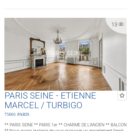
une salle d'eau et des water-closets séparés. Deux caves
complètent ce bien. .............................................. Le Groupe PARIS SEINE,
c'est 5 Agences au coeur de Paris !! Agence Saint-Honoré - 49 rue
Saint-Roch - PARIS 1 Agence Cherche-Midi - 59 rue du Cherche-Midi
13
- PARIS 6 Agence Sèvres/Vaneau - 85 rue de Sèvres - PARIS 6
Agence Rennes/Saint-Germain - 83 rue de Rennes - PARIS 6
Agence Champ de Mars - 38 avenue de la Motte-Picquet - PARIS 7
(ACHAT - VENTE - LOCATION - GESTION - SUCCESSION -
ÉVALUATION OFFERTE SOUS 24 H).
PARIS SEINE - ETIENNE
MARCEL / TURBIGO
75001 PARIS
** PARIS SEINE ** PARIS 1er ** CHARME DE L'ANCIEN ** BALCON
** Nous avons le plaisir de vous proposer un appartement familial