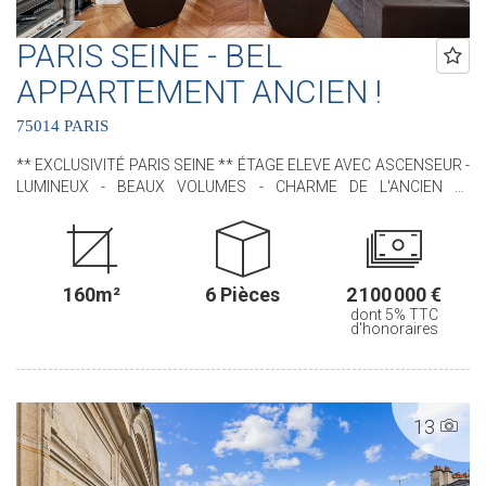
PARIS SEINE - BEL
APPARTEMENT ANCIEN !
75014 PARIS
** EXCLUSIVITÉ PARIS SEINE ** ÉTAGE ELEVE AVEC ASCENSEUR -
LUMINEUX - BEAUX VOLUMES - CHARME DE L'ANCIEN **
Idéalement situé, à proximité immédiate du VIème arrondissement
et du jardin du Luxembourg, nous avons le plaisir de vous
proposer, ce bel appartement situé au sein d'un immeuble de
standing. Cet appartement, RARE, bénéficie de tout le CHARME de
160m²
6 Pièces
2 100 000 €
l'ANCIEN avec ses moulures, son parquet en pointe de Hongrie,
dont 5% TTC
ses cheminées et ses MAGNIFIQUES VOLUMES (3m de hauteur
d'honoraires
sous plafond !). Il est situé au 4ème étage avec ascenseur. D'une
superficie de 160,46 m² loi Carrez il comprend : une entrée, un
séjour, une salle à manger, une cuisine indépendante aménagée et
équipée, trois chambres (possibilité d'une quatrième chambre),
13
deux salles de douches, une buanderie avec un water-closet et un
water-closet indépendant. Une cave en sous-sol complète ce bien.
.............................................. Le Groupe PARIS SEINE, c'est 5 Agences au