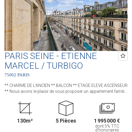
Coeur de Paris !! et 3 Agences dans le 6ème arrondissement :
Agence Cherche-Midi - 59 rue du Cherche-Midi - PARIS 6 Agence
Sèvres/Vaneau - 85 rue de Sèvres - PARIS 6 Agence Rennes/Saint-
Germain - 83 rue de Rennes - PARIS 6 (ACHAT - VENTE - LOCATION
- GESTION - SUCCESSION - ÉVALUATION OFFERTE SOUS 24 H).
PARIS SEINE - ETIENNE
MARCEL / TURBIGO
75002 PARIS
** CHARME DE L'ANCIEN ** BALCON ** ETAGE ELEVE ASCENSEUR
** Nous avons le plaisir de vous proposer un appartement familial
au sein d'un bel immeuble pierre de taille. Cet appartement, bénéficie
de tout le CHARME et du CACHET de l'ANCIEN avec son parquet,
ses moulures et ses cheminées D'une superficie de 130 m² et
10m² de BALCON filant, ce bien situé au CINQUIEME ETAGE avec
130m²
5 Pièces
1 995 000 €
ASCENSEUR comprend : une entrée, un séjour, une salle à manger,
dont 5% TTC
une cuisine séparée, trois chambres, un bureau, une salle de bains,
d'honoraires