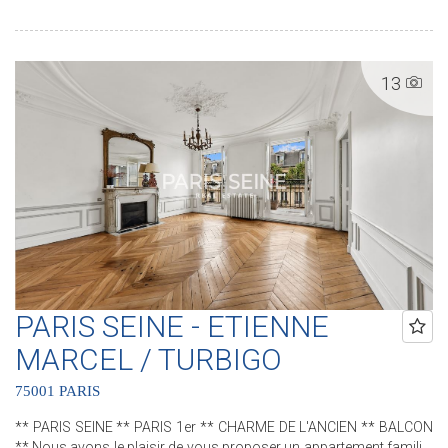
une salle d'eau et des water-closets séparés. Deux caves
complètent ce bien. .............................................. Le Groupe PARIS SEINE,
c'est 5 Agences au coeur de Paris !! Agence Saint-Honoré - 49 rue
Saint-Roch - PARIS 1 Agence Cherche-Midi - 59 rue du Cherche-Midi
13
- PARIS 6 Agence Sèvres/Vaneau - 85 rue de Sèvres - PARIS 6
Agence Rennes/Saint-Germain - 83 rue de Rennes - PARIS 6
Agence Champ de Mars - 38 avenue de la Motte-Picquet - PARIS 7
(ACHAT - VENTE - LOCATION - GESTION - SUCCESSION -
ÉVALUATION OFFERTE SOUS 24 H).
PARIS SEINE - ETIENNE
MARCEL / TURBIGO
75001 PARIS
** PARIS SEINE ** PARIS 1er ** CHARME DE L'ANCIEN ** BALCON
** Nous avons le plaisir de vous proposer un appartement familial