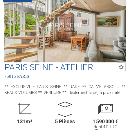
accessible par un escalier intérieur : trois chambres , deux salles
de bains avec leur propre water-closet et de nombreux
rangements. Une cave en sous-sol complète ce bien. Contactez
nous pour plus de renseignements ! .............................................. Le
Groupe PARIS SEINE, c'est 5 Agences au Coeur de Paris !! et 3
Agences dans le 6ème arrondissement : Agence Cherche-Midi - 59
rue du Cherche-Midi - PARIS 6 Agence Sèvres/Vaneau - 85 rue de
Sèvres - PARIS 6 Agence Rennes/Saint-Germain - 83 rue de Rennes
- PARIS 6 (ACHAT - VENTE - LOCATION - GESTION - SUCCESSION -
ÉVALUATION OFFERTE SOUS 24 H).
PARIS SEINE - ATELIER !
75015 PARIS
** EXCLUSIVITÉ PARIS SEINE ** RARE ** CALME ABSOLU **
BEAUX VOLUMES ** VERDURE ** Idéalement situé, à proximité de
la rue du Cherche-Midi et de la gare Montparnasse, nous avons le
plaisir de vous proposer, cet appartement - ancien atelier d'artiste -
situé au sein de la charmante Villa Gabriel ; une très jolie
copropriété, sécurisée avec gardien, qui bénéficie d'une allée privée,
131m²
5 Pièces
1 590 000 €
pavée et arborée. Dès l'entrée, une sensation d'espace opère grâce
dont 4% TTC
à ses beaux volumes, sa mezzanine, sa très grande baie vitrée