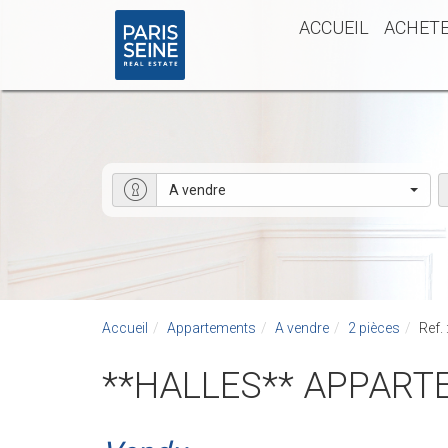
ACCUEIL
ACHET
A vendre
Accueil
Appartements
A vendre
2 pièces
Ref.
**HALLES** APPAR