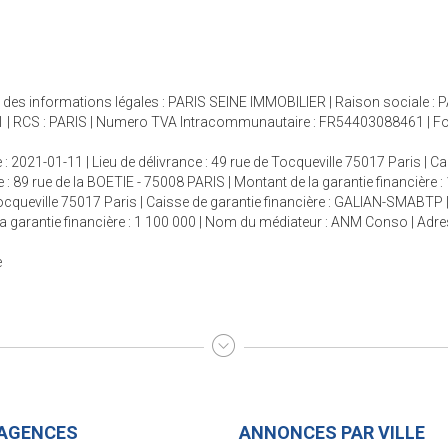
age des informations légales : PARIS SEINE IMMOBILIER | Raison sociale :
 | RCS : PARIS | Numero TVA Intracommunautaire : FR54403088461 | Forme 
 : 2021-01-11 | Lieu de délivrance : 49 rue de Tocqueville 75017 Paris | C
 : 89 rue de la BOETIE - 75008 PARIS | Montant de la garantie financière :
 Tocqueville 75017 Paris | Caisse de garantie financière : GALIAN-SMABTP 
e la garantie financière : 1 100 000 | Nom du médiateur : ANM Conso | Adr
e
AGENCES
ANNONCES PAR VILLE