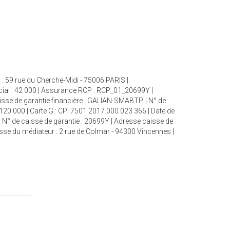
: 59 rue du Cherche-Midi - 75006 PARIS |
cial : 42 000 | Assurance RCP : RCP_01_20699Y |
aisse de garantie financière : GALIAN-SMABTP. | N° de
 120 000 | Carte G : CPI 7501 2017 000 023 366 | Date de
| N° de caisse de garantie : 20699Y | Adresse caisse de
esse du médiateur : 2 rue de Colmar - 94300 Vincennes |