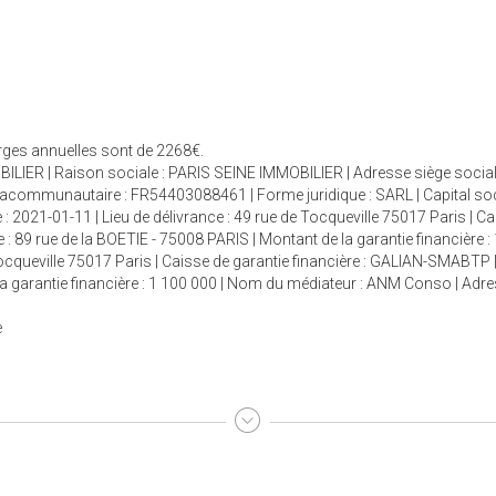
arges annuelles sont de 2268€.
ILIER | Raison sociale : PARIS SEINE IMMOBILIER | Adresse siège social 
racommunautaire : FR54403088461 | Forme juridique : SARL | Capital so
 : 2021-01-11 | Lieu de délivrance : 49 rue de Tocqueville 75017 Paris | C
 : 89 rue de la BOETIE - 75008 PARIS | Montant de la garantie financière :
 Tocqueville 75017 Paris | Caisse de garantie financière : GALIAN-SMABTP 
e la garantie financière : 1 100 000 | Nom du médiateur : ANM Conso | Adr
e