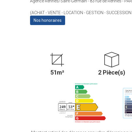
Agence Rennes/Saint-Germain - 83 rue de Rennes - PAR
(ACHAT - VENTE - LOCATION - GESTION - SUCCESSION
Nos honoraires
51m²
2 Pièce(s)