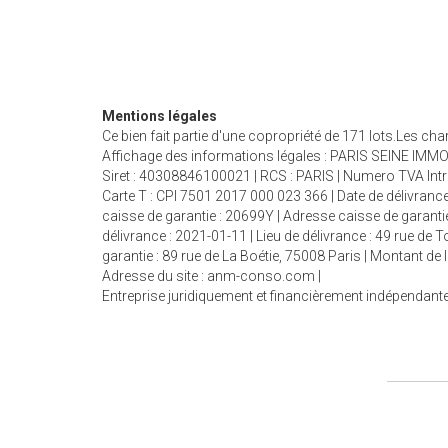
Mentions légales
Ce bien fait partie d'une copropriété de 171 lots.Les ch
Affichage des informations légales : PARIS SEINE IMMOB
Siret : 40308846100021 | RCS : PARIS | Numero TVA Int
Carte T : CPI 7501 2017 000 023 366 | Date de délivrance
caisse de garantie : 20699Y | Adresse caisse de garantie
délivrance : 2021-01-11 | Lieu de délivrance : 49 rue de
garantie : 89 rue de La Boétie, 75008 Paris | Montant d
Adresse du site :
anm-conso.com
|
Entreprise juridiquement et financièrement indépendant