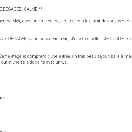
UE DÉGAGÉE - CALME **
herche-Midi, dans une rue calme, nous avons le plaisir de vous propose
UE DÉGAGÉE, sans aucun vis-à-vis, d'une très belle LUMINOSITÉ et d
au 2ème étage et comprend : une entrée, un très beau séjour/salle à ma
cour et une salle de bains avec un wc.
is !!