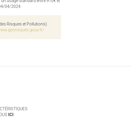
 un usage standard entre 910€ et
 04/04/2024.
des Risques et Pollutions).
www.georisques.gouv.fr/
CTÉRISTIQUES
VOUS
ICI