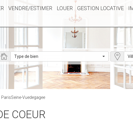
ER
VENDRE/ESTIMER
LOUER
GESTION LOCATIVE
I
Type de bien
Vil
 : ParisSeine-Vuedegagee
 DE COEUR