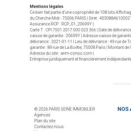
Mentions légales
Ce bien fait partie d'une copropriété de 108 lots.Affic
du Cherche-Midi - 75006 PARIS | Siret : 40308846100021
Assurance RCP : RCP_01_20699Y |
Carte T : CPI 7501 2017 000 023 366 | Date de délivrance
caisse de garantie : 20699Y | Adresse caisse de garantie
délivrance : 2021-01-11 | Lieu de délivrance : 49 rue de
garantie : 89 rue de La Boétie, 75008 Paris | Montant d
Adresse du site :
anm-conso.com
|
Entreprise juridiquement et financièrement indépendant
NOS 
© 2026 PARIS SEINE IMMOBILIER
Agences
PARIS 
Plan du site
SÈVRE
Contactez-nous
8