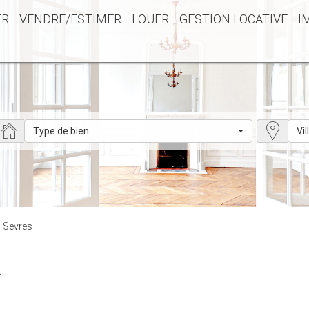
ER
VENDRE/ESTIMER
LOUER
GESTION LOCATIVE
I
Type de bien
Vil
 : Sevres
X