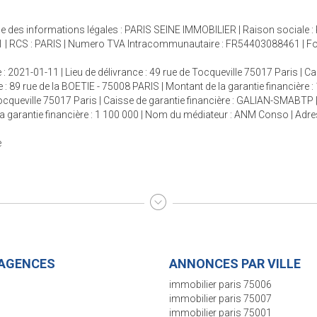
hage des informations légales : PARIS SEINE IMMOBILIER | Raison sociale 
 | RCS : PARIS | Numero TVA Intracommunautaire : FR54403088461 | Forme 
 : 2021-01-11 | Lieu de délivrance : 49 rue de Tocqueville 75017 Paris | C
 : 89 rue de la BOETIE - 75008 PARIS | Montant de la garantie financière :
 Tocqueville 75017 Paris | Caisse de garantie financière : GALIAN-SMABTP 
e la garantie financière : 1 100 000 | Nom du médiateur : ANM Conso | Adr
e
AGENCES
ANNONCES PAR VILLE
SEINE IMMOBILIER - AGENCE
immobilier paris 75006
S-VANEAU
immobilier paris 75007
5 rue de Sèvres
immobilier paris 75001