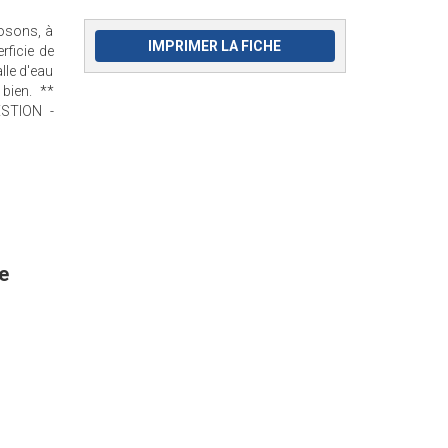
osons, à
IMPRIMER LA FICHE
ficie de
lle d'eau
bien. **
ESTION -
e