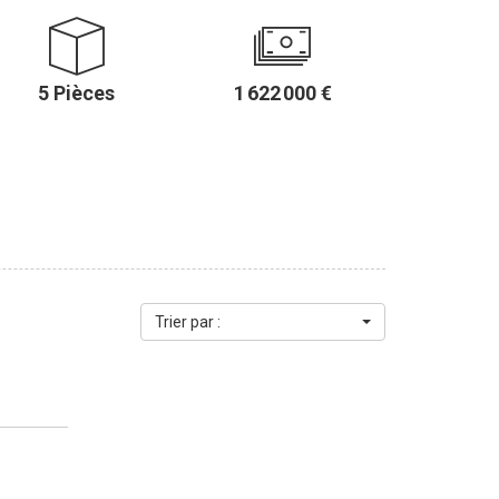
e 119,17 m² loi Carrez au 2ème étage avec ascenseur.
au CALME ABSOLU et bénéficie d'une agréable vue, sans
ficiant d'une jolie VUE ARBORÉE, une cuisine séparée
5 Pièces
1 622 000 €
ambres, une salle de bains, une salle de douches, une
ce bien en
l complète ce bien. Un
t dans l'immeuble. Il est possible d'acquérir une place
.................... Le Groupe PARIS
6ème arrondissement :
 Cherche-Midi - PARIS 6 Agence Sèvres/Vaneau - 85 rue
aint-Germain - 83 rue de Rennes - PARIS 6 (ACHAT -
SUCCESSION - ÉVALUATION OFFERTE SOUS 24 H).
Trier par :