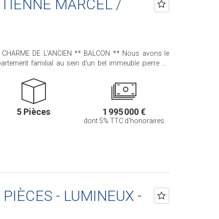
 ETIENNE MARCEL /
RME DE L'ANCIEN ** BALCON ** Nous avons le
artement familial au sein d'un bel immeuble pierre de
t 10m² de BALCON
IEME ETAGE avec ASCENSEUR comprend : une entrée, un
uisine séparée, trois chambres, un bureau, une salle de
5 Pièces
1 995 000 €
s. Deux caves complètent ce bien.
dont 5% TTC d'honoraires
aint-Roch - PARIS 1 Agence Cherche-Midi - 59 rue du
 Sèvres/Vaneau - 85 rue de Sèvres - PARIS 6 Agence
de Rennes - PARIS 6 Agence Champ de Mars - 38 avenue
).
4 PIÈCES - LUMINEUX -