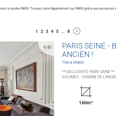
ement à vendre PARIS. Trouvez votre Appartement sur PARIS grâce aux annonces 
1
2
3
4
5
...
8
PARIS SEINE -
9
ANCIEN !
75014 PARIS
** EXCLUSIVITÉ PARIS SEINE *
VOLUMES - CHARME DE L'ANCIEN ** Idéalement situé, à proximité immédia
arrondissement et du jardin du L
bel appartement situé au sein d'un immeub
bénéficie de tout le CHARME de 
Hongrie, ses cheminées et ses 
160m²
Il est situé au 4ème étage avec ascenseur. D'une superficie de 
comprend : une entrée, un séj
aménagée et équipée, trois chamb