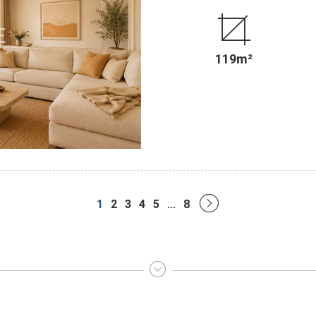
appartement d'une superficie d
Entièrement sur JARDIN, il est 
vis-à-vis. Il comprend : une entrée, un séjour/salle à manger donnant sur un BALCON
exposé SUD-EST de 12,61 m² béné
119m²
(possibilité ouverte), trois ch
buanderie et deux wc indépendants. Modulable, il est possible d'aménager 
fonction de vos besoins (4 ou 5 chambres). Une cave en sous-so
local vélos/poussettes est présen
de parking, en sus du prix, dans la copropriété. .........................
SEINE, c'est 5 Agences au Coeur de Paris !! et 3 Agences dans le 
Agence Cherche-Midi - 59 rue du
de Sèvres - PARIS 6 Agence Rennes/S
VENTE - LOCATION - GESTION - 
1
2
3
4
5
...
8