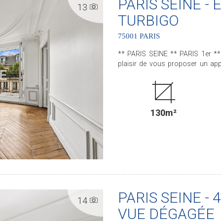
PARIS SEINE -
13
TURBIGO
75001 PARIS
** PARIS SEINE ** PARIS 1er ** CHA
plaisir de vous proposer un app
taille. Cet appartement, bénéficie de tout le CHARME et du CACHET de l'ANCIEN avec son
parquet, ses moulures et ses cheminées D'une superficie de 130 m² e
filant, ce bien situé au CINQU
séjour, une salle à manger, une c
130m²
bains, une salle d'eau et des water-closets séparé
.............................................. Le Groupe PARIS SEINE, c'est 5 Agences au coeur de Paris !!
Agence Saint-Honoré - 49 rue S
Cherche-Midi - PARIS 6 Agence
Rennes/Saint-Germain - 83 rue 
de la Motte-Picquet - PARIS 7 (ACHAT - VENTE - LOCATION - GESTION - SUCCESSION -
ÉVALUATION OFFERTE SOUS 24 H
PARIS SEINE - 
14
VUE DÉGAGÉE