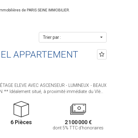
immobilières de PARIS SEINE IMMOBILIER.
Trier par :
 BEL APPARTEMENT
* ÉTAGE ELEVE AVEC ASCENSEUR - LUMINEUX - BEAUX
te du VIème
uxembourg, nous avons le plaisir de vous proposer, ce
le de standing. Cet appartement, RARE,
l'ANCIEN avec ses moulures, son parquet en pointe de
MAGNIFIQUES VOLUMES (3m de hauteur sous plafond !).
6 Pièces
2 100 000 €
160,46 m² loi Carrez il
dont 5% TTC d'honoraires
our, une salle à manger, une cuisine indépendante
res (possibilité d'une quatrième chambre), deux salles