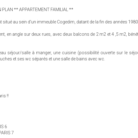
ON PLAN ** APPARTEMENT FAMILIAL **
 situé au sein d'un immeuble Cogedim, datant de la fin des années 1980
nt, en angle sur deux rues, avec deux balcons de 2 m2 et 4 ,5 m2, bénéf
au séjour/salle à manger, une cuisine (possibilité ouverte sur le séjou
uches et ses wc séparés et une salle de bains avec wc.
is !!
IS 6
 PARIS 7