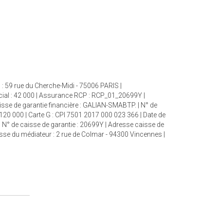
: 59 rue du Cherche-Midi - 75006 PARIS |
cial : 42 000 | Assurance RCP : RCP_01_20699Y |
aisse de garantie financière : GALIAN-SMABTP. | N° de
 120 000 | Carte G : CPI 7501 2017 000 023 366 | Date de
| N° de caisse de garantie : 20699Y | Adresse caisse de
esse du médiateur : 2 rue de Colmar - 94300 Vincennes |