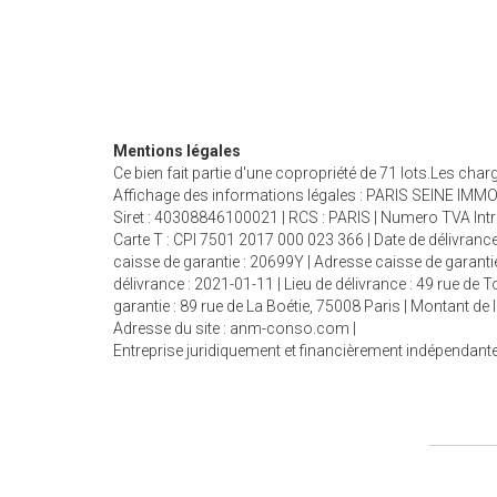
Mentions légales
Ce bien fait partie d'une copropriété de 71 lots.Les cha
Affichage des informations légales : PARIS SEINE IMMOB
Siret : 40308846100021 | RCS : PARIS | Numero TVA Int
Carte T : CPI 7501 2017 000 023 366 | Date de délivrance
caisse de garantie : 20699Y | Adresse caisse de garantie
délivrance : 2021-01-11 | Lieu de délivrance : 49 rue de
garantie : 89 rue de La Boétie, 75008 Paris | Montant d
Adresse du site :
anm-conso.com
|
Entreprise juridiquement et financièrement indépendant