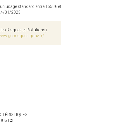
 un usage standard entre 1550€ et
 24/01/2023.
des Risques et Pollutions).
www.georisques.gouv.fr/
CTÉRISTIQUES
VOUS
ICI