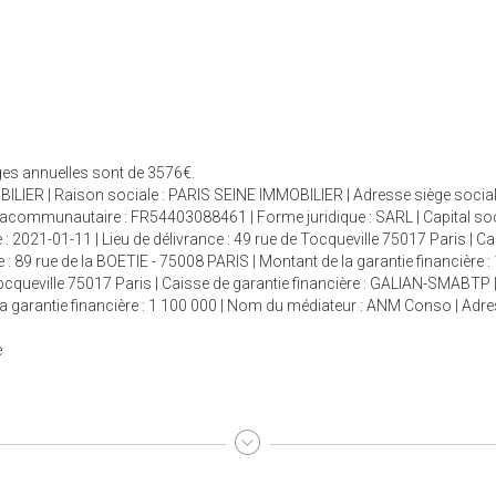
rges annuelles sont de 3576€.
ILIER | Raison sociale : PARIS SEINE IMMOBILIER | Adresse siège social 
racommunautaire : FR54403088461 | Forme juridique : SARL | Capital so
 : 2021-01-11 | Lieu de délivrance : 49 rue de Tocqueville 75017 Paris | C
 : 89 rue de la BOETIE - 75008 PARIS | Montant de la garantie financière :
 Tocqueville 75017 Paris | Caisse de garantie financière : GALIAN-SMABTP 
e la garantie financière : 1 100 000 | Nom du médiateur : ANM Conso | Adr
e