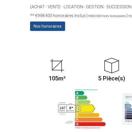
(ACHAT - VENTE - LOCATION - GESTION - SUCCESSION
** €998 400
honoraires inclus
|
|
€960 000
hors honoraires
Ho
Nos honoraires
105m²
5 Pièce(s)