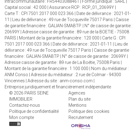
Intracommunautaire : FR54403088461 | Forme juridique : SARL |
Capital social : 42 000 | Assurance RCP : RCP_01_20699Y |
Carte T : CPI 7501 2017 000 023 366 | Date de délivrance : 2021-01-
11 | Lieu de délivrance : 49 rue de Tocqueville 75017 Paris | Caisse
de garantie financière : GALIAN-SMABTP. | N° de caisse de garantie :
20699Y | Adresse caisse de garantie : 89 rue de la BOETIE - 75008
PARIS | Montant de la garantie financière : 120 000 | Carte G : CPI
7501 2017 000 023 366 | Date de délivrance : 2021-01-11 | Lieu de
délivrance : 49 rue de Tocqueville 75017 Paris | Caisse de garantie
financière : GALIAN-SMABTP | N° de caisse de garantie : 20699Y |
Adresse caisse de garantie : 89 rue de La Boétie, 75008 Paris |
Montant de la garantie financière : 1 100 000 | Nom du médiateur :
ANM Conso | Adresse du médiateur : 2 rue de Colmar - 94300
Vincennes | Adresse du site :
anm-conso.com
|
Entreprise juridiquement et financièrement indépendante
© 2026 PARIS SEINE
Agences
IMMOBILIER
Plan du site
Contactez-nous
Mentions
Politique de confidentialité
Politique des cookies
Mon compte
Recrutement