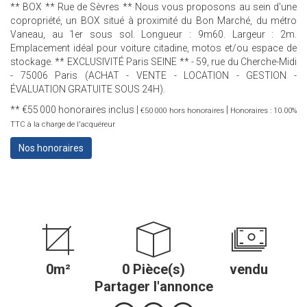
** BOX ** Rue de Sèvres ** Nous vous proposons au sein d'une
copropriété, un BOX situé à proximité du Bon Marché, du métro
Vaneau, au 1er sous sol. Longueur : 9m60. Largeur : 2m.
Emplacement idéal pour voiture citadine, motos et/ou espace de
stockage. ** EXCLUSIVITÉ Paris SEINE ** - 59, rue du Cherche-Midi
- 75006 Paris (ACHAT - VENTE - LOCATION - GESTION -
ÉVALUATION GRATUITE SOUS 24H).
** €55 000
honoraires inclus
|
|
€50 000
hors honoraires
Honoraires : 10.00%
TTC à la charge de l'acquéreur
Nos honoraires
0m²
0 Pièce(s)
vendu
Partager l'annonce