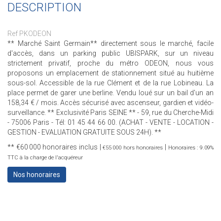
DESCRIPTION
Ref PKODEON
** Marché Saint Germain** directement sous le marché, facile
d'accès, dans un parking public UBISPARK, sur un niveau
strictement privatif, proche du métro ODEON, nous vous
proposons un emplacement de stationnement situé au huitième
sous-sol. Accessible de la rue Clément et de la rue Lobineau. La
place permet de garer une berline. Vendu loué sur un bail d'un an
158,34 € / mois. Accès sécurisé avec ascenseur, gardien et vidéo-
surveillance. ** Exclusivité Paris SEINE ** - 59, rue du Cherche-Midi
- 75006 Paris - Tél: 01 45 44 66 00. (ACHAT - VENTE - LOCATION -
GESTION - EVALUATION GRATUITE SOUS 24H). **
** €60 000
honoraires inclus
|
|
€55 000
hors honoraires
Honoraires : 9.09%
TTC à la charge de l'acquéreur
Nos honoraires